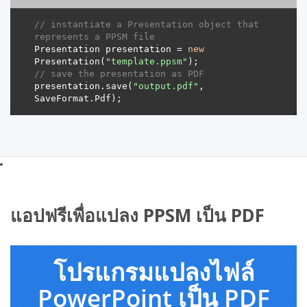
// instantiate a Presentation object that 
represents a PPSM file
Presentation presentation = 
new
Presentation(
"template.ppsm"
// save the presentation as PDF
presentation.save(
"output.pdf"
, 
แอปฟรีเพื่อแปลง PPSM เป็น PDF