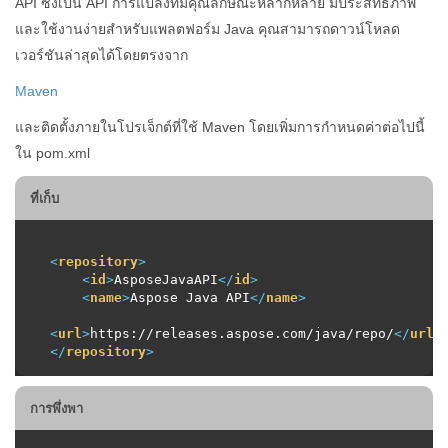
API ซึ่งเป็น API การแปลงที่มีคุณลักษณะหลากหลาย มีประสิทธิภาพ
และใช้งานง่ายสำหรับแพลตฟอร์ม Java คุณสามารถดาวน์โหลด
เวอร์ชันล่าสุดได้โดยตรงจาก
Maven
และติดตั้งภายในโปรเจ็กต์ที่ใช้ Maven โดยเพิ่มการกำหนดค่าต่อไปนี้
ใน pom.xml
ที่เก็บ
<
repository
>
<
id
>
AsposeJavaAPI
</
id
>
<
name
>
Aspose Java API
</
name
>
<
url
>
https://releases.aspose.com/java/repo/
</
url
>
</
repository
>
การพึ่งพา