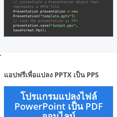
// instantiate a Presentation object that 
represents a PPTX file
Presentation presentation = 
new
Presentation(
"template.pptx"
// save the presentation as PPS
presentation.save(
"output.pps"
, 
แอปฟรีเพื่อแปลง PPTX เป็น PPS