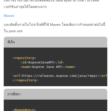
และใช้งานง่ายสำหรับแพลตฟอร์ม Java คุณสามารถดาวน์โหลด
เวอร์ชันล่าสุดได้โดยตรงจาก
Maven
และติดตั้งภายในโปรเจ็กต์ที่ใช้ Maven โดยเพิ่มการกำหนดค่าต่อไปนี้
ใน pom.xml
ที่เก็บ
<
repository
>
<
id
>
AsposeJavaAPI
</
id
>
<
name
>
Aspose Java API
</
name
>
<
url
>
https://releases.aspose.com/java/repo/
</
url
>
</
repository
>
การพึ่งพา
<
dependency
>