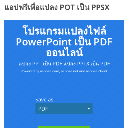
แอปฟรีเพื่อแปลง POT เป็น PPSX