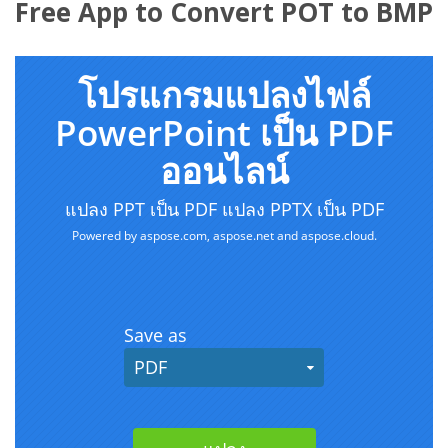
Free App to Convert POT to BMP