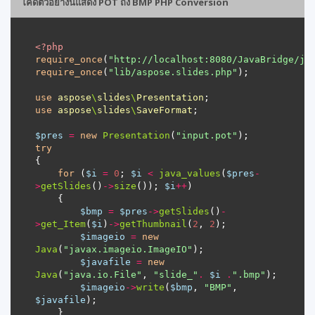
โค้ดตัวอย่างนี้แสดง POT ถึง BMP PHP Conversion
<?
php
require_once
(
"http://localhost:8080/JavaBridge/ja
require_once
(
"lib/aspose.slides.php"
use
aspose
\
slides
\
Presentation
use
aspose
\
slides
\
SaveFormat
$pres
=
new
Presentation
(
"input.pot"
try
for
 (
$i
=
0
; 
$i
<
java_values
(
$pres
-
>
getSlides
()
->
size
()); 
$i
++
$bmp
=
$pres
->
getSlides
()
-
>
get_Item
(
$i
)
->
getThumbnail
(
2
, 
2
$imageio
=
new
Java
(
"javax.imageio.ImageIO"
$javafile
=
new
Java
(
"java.io.File"
, 
"slide_"
.
$i
.
".bmp"
$imageio
->
write
(
$bmp
, 
"BMP"
, 
$javafile