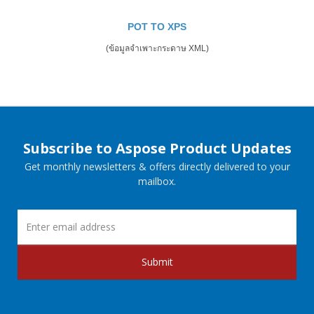
POT TO XPS
(ข้อมูลจำเพาะกระดาษ XML)
Subscribe to Aspose Product Updates
Get monthly newsletters & offers directly delivered to your
mailbox.
Submit