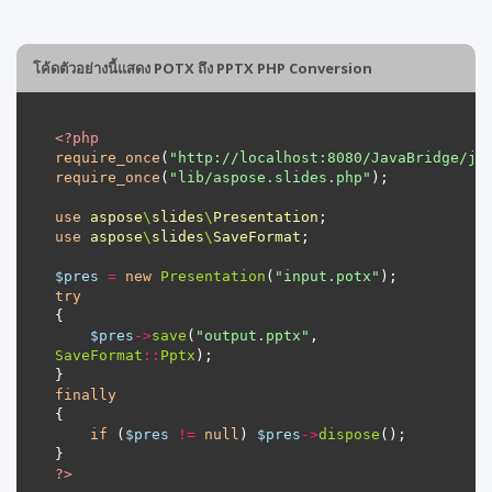
โค้ดตัวอย่างนี้แสดง POTX ถึง PPTX PHP Conversion
<?
php
require_once
(
"http://localhost:8080/JavaBridge/ja
require_once
(
"lib/aspose.slides.php"
use
aspose
\
slides
\
Presentation
use
aspose
\
slides
\
SaveFormat
$pres
=
new
Presentation
(
"input.potx"
try
$pres
->
save
(
"output.pptx"
, 
SaveFormat
::
Pptx
finally
if
 (
$pres
!=
null
) 
$pres
->
dispose
?>