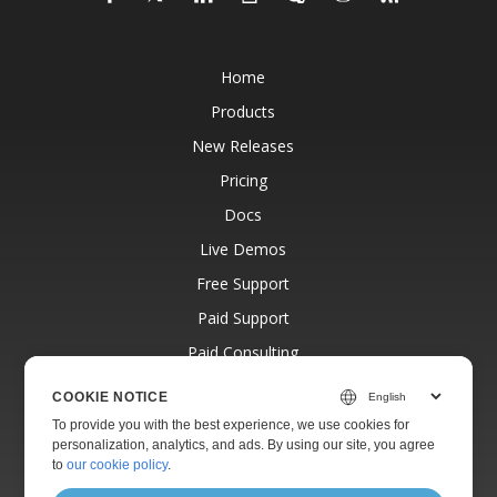
Home
Products
New Releases
Pricing
Docs
Live Demos
Free Support
Paid Support
Paid Consulting
Blog
COOKIE NOTICE
Websites
To provide you with the best experience, we use cookies for
personalization, analytics, and ads. By using our site, you agree
About
to
our cookie policy
.