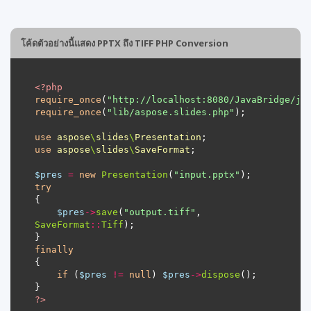
โค้ดตัวอย่างนี้แสดง PPTX ถึง TIFF PHP Conversion
<?
php
require_once
(
"http://localhost:8080/JavaBridge/ja
require_once
(
"lib/aspose.slides.php"
use
aspose
\
slides
\
Presentation
use
aspose
\
slides
\
SaveFormat
$pres
=
new
Presentation
(
"input.pptx"
try
$pres
->
save
(
"output.tiff"
, 
SaveFormat
::
Tiff
finally
if
 (
$pres
!=
null
) 
$pres
->
dispose
?>