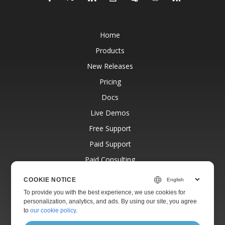
Home
Products
New Releases
Pricing
Docs
Live Demos
Free Support
Paid Support
Paid Consulting
Blog
COOKIE NOTICE
Websites
To provide you with the best experience, we use cookies for
personalization, analytics, and ads. By using our site, you agree
About
to
our cookie policy
.