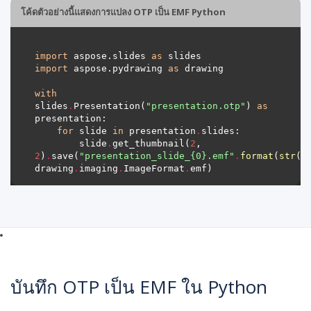
โค้ดตัวอย่างนี้แสดงการแปลง OTP เป็น EMF Python
import
 aspose.slides 
as
import
 aspose.pydrawing 
as
with
slides
.
Presentation(
"presentation.otp"
) 
as
for
 slide 
in
 presentation
.
        slide
.
get_thumbnail(
2
, 
2
)
.
save(
"presentation_slide_
{0}
.emf"
.
format
(
str
(s
drawing
.
imaging
.
ImageFormat
.
บันทึก OTP เป็น EMF ใน Python