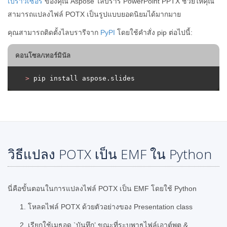
เบราว์เซอร์
ของคุณ Aspose ไลบรารี PowerPoint PPTX ช่วยให้คุณ
สามารถแปลงไฟล์ POTX เป็นรูปแบบยอดนิยมได้มากมาย
คุณสามารถติดตั้งไลบรารีจาก
PyPI
โดยใช้คำสั่ง pip ต่อไปนี้:
คอนโซล/เทอร์มินัล
>
 pip install aspose.slides
วิธีแปลง POTX เป็น EMF ใน Python
นี่คือขั้นตอนในการแปลงไฟล์ POTX เป็น EMF โดยใช้ Python
โหลดไฟล์ POTX ด้วยตัวอย่างของ Presentation class
เรียกใช้เมธอด `บันทึก’ ขณะที่ระบุพาธไฟล์เอาต์พุต &