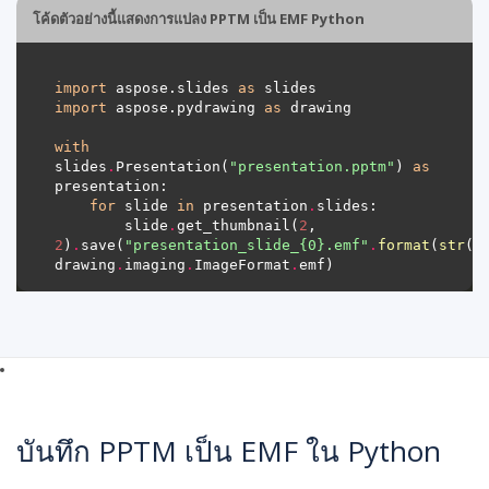
โค้ดตัวอย่างนี้แสดงการแปลง PPTM เป็น EMF Python
import
 aspose.slides 
as
import
 aspose.pydrawing 
as
with
slides
.
Presentation(
"presentation.pptm"
) 
as
for
 slide 
in
 presentation
.
        slide
.
get_thumbnail(
2
, 
2
)
.
save(
"presentation_slide_
{0}
.emf"
.
format
(
str
(s
drawing
.
imaging
.
ImageFormat
.
บันทึก PPTM เป็น EMF ใน Python