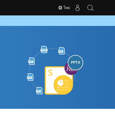
ไทย
HTML
JPG
PDF
PPTX
SVG
PPT