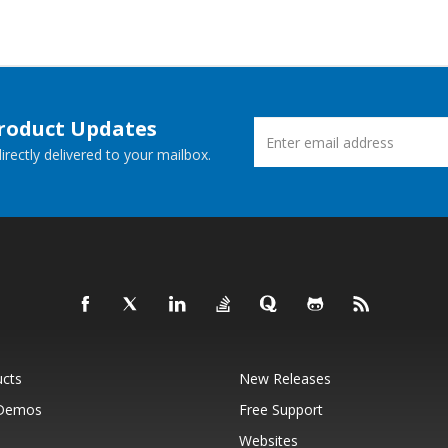
Product Updates
rectly delivered to your mailbox.
ucts
New Releases
 Demos
Free Support
Websites