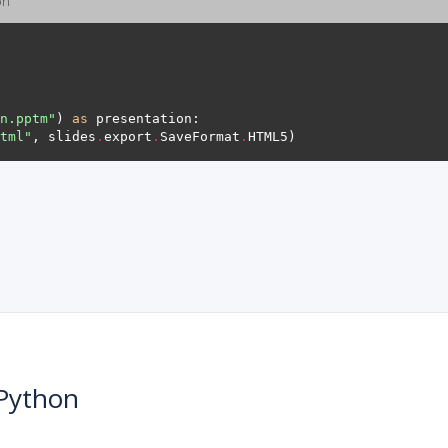
on
n.pptm"
) 
as
tml"
, slides
.
export
.
SaveFormat
.
Python