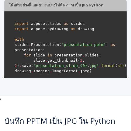
โค้ดตัวอย่างนี้แสดงการแปลงไฟล์ PPTM เป็น JPG Python
import
 aspose.slides 
as
import
 aspose.pydrawing 
as
with
slides
.
Presentation(
"presentation.pptm"
) 
as
for
 slide 
in
 presentation
.
        slide
.
get_thumbnail(
2
, 
2
)
.
save(
"presentation_slide_
{0}
.jpg"
.
format
(
str
(s
drawing
.
imaging
.
ImageFormat
.
บันทึก PPTM เป็น JPG ใน Python