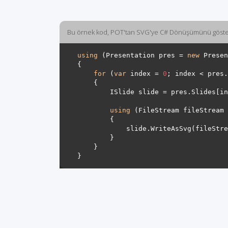
Bu örnek kod, POT'tan SVG'ye C# Dönüşümünü göste
using
 (Presentation pres = 
new
 Presen
for
 (
var
 index = 
0
using
 (FileStream fileStream 