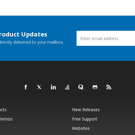
Product Updates
rectly delivered to your mailbox.
ucts
New Releases
 Demos
Free Support
Websites