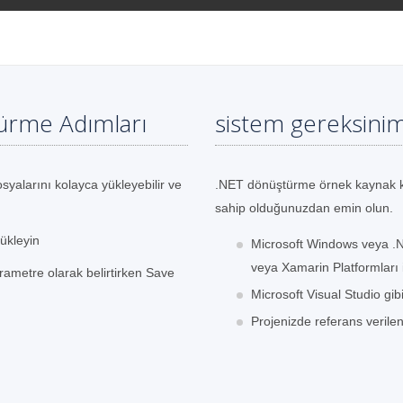
ürme Adımları
sistem gereksinim
osyalarını kolayca yükleyebilir ve
.NET dönüştürme örnek kaynak k
sahip olduğunuzdan emin olun.
ükleyin
Microsoft Windows veya 
veya Xamarin Platformları i
ametre olarak belirtirken Save
Microsoft Visual Studio gib
Projenizde referans verile