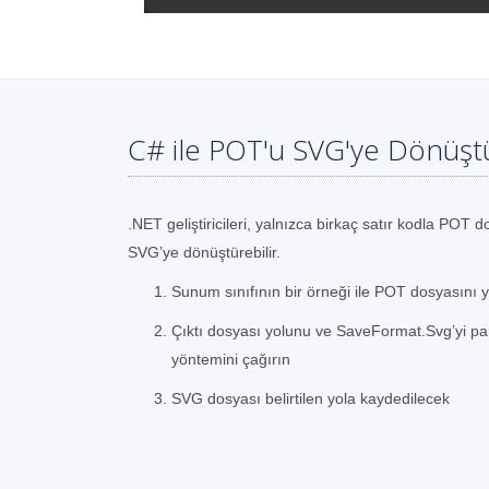
C# ile POT'u SVG'ye Dönüşt
.NET geliştiricileri, yalnızca birkaç satır kodla POT d
SVG’ye dönüştürebilir.
Sunum sınıfının bir örneği ile POT dosyasını y
Çıktı dosyası yolunu ve SaveFormat.Svg’yi par
yöntemini çağırın
SVG dosyası belirtilen yola kaydedilecek