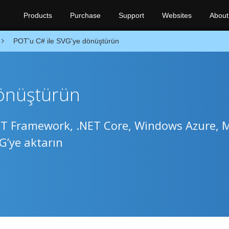
Products
Purchase
Support
Websites
About
POT'u C# ile SVG'ye dönüştürün
dönüştürün
ET Framework, .NET Core, Windows Azure,
G’ye aktarın