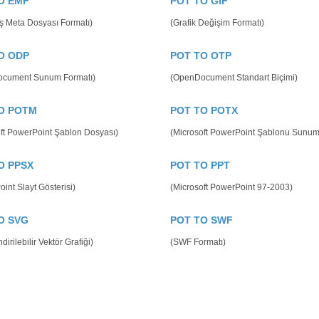
O EMF
POT TO GIF
ş Meta Dosyası Formatı)
(Grafik Değişim Formatı)
O ODP
POT TO OTP
cument Sunum Formatı)
(OpenDocument Standart Biçimi)
O POTM
POT TO POTX
ft PowerPoint Şablon Dosyası)
(Microsoft PowerPoint Şablonu Sunu
O PPSX
POT TO PPT
int Slayt Gösterisi)
(Microsoft PowerPoint 97-2003)
O SVG
POT TO SWF
dirilebilir Vektör Grafiği)
(SWF Formatı)