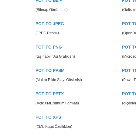
POT TO BMP
POT T
(Bitmap Görüntüsü)
(Gelişmi
POT TO JPEG
POT T
(JPEG Resmi)
(OpenDo
POT TO PNG
POT T
(taşınabilir Ağ Grafikleri)
(Microso
POT TO PPSM
POT T
(Makro Etkin Slayt Gösterisi)
(PowerPo
POT TO PPTX
POT T
(Açık XML sunum Formatı)
(ölçeklen
POT TO XPS
(XML Kağıt Özellikleri)