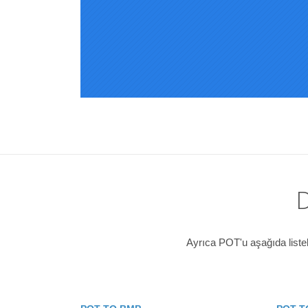
D
Ayrıca POT'u aşağıda listel