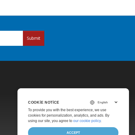
Submit
COOKIE NOTICE
Pricing
To provide you with the best experience, we use
cookies for personalization, analytics, and ads. By
Paid Support
using our site, you agree to
our cookie policy
.
About
ACCEPT