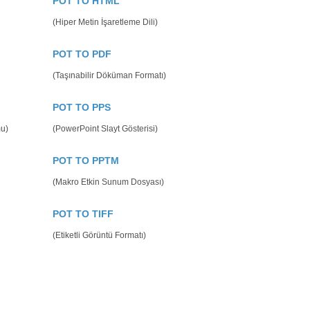
POT TO HTML
(Hiper Metin İşaretleme Dili)
POT TO PDF
(Taşınabilir Döküman Formatı)
POT TO PPS
mu)
(PowerPoint Slayt Gösterisi)
POT TO PPTM
(Makro Etkin Sunum Dosyası)
POT TO TIFF
(Etiketli Görüntü Formatı)