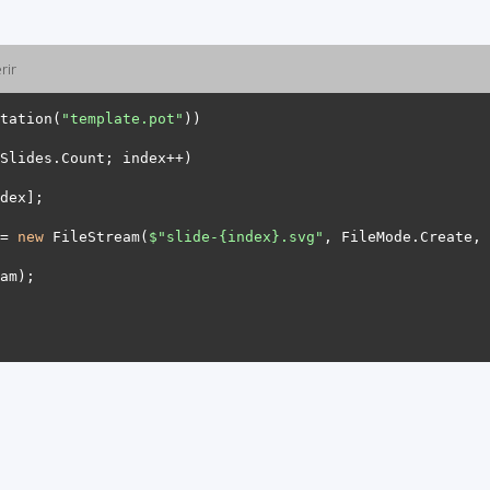
rir
tation(
"template.pot"
= 
new
 FileStream(
$"slide-
{index}
.svg"