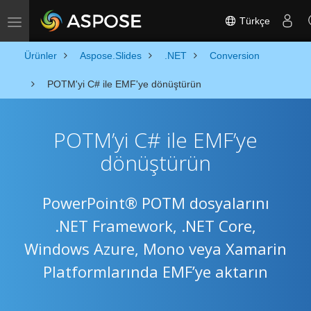
Türkçe
Toggle navigation
Ürünler
Aspose.Slides
.NET
Conversion
POTM'yi C# ile EMF'ye dönüştürün
POTM’yi C# ile EMF’ye
dönüştürün
PowerPoint® POTM dosyalarını
.NET Framework, .NET Core,
Windows Azure, Mono veya Xamarin
Platformlarında EMF’ye aktarın