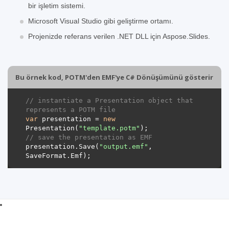
bir işletim sistemi.
Microsoft Visual Studio gibi geliştirme ortamı.
Projenizde referans verilen .NET DLL için Aspose.Slides.
Bu örnek kod, POTM'den EMF'ye C# Dönüşümünü gösterir
// instantiate a Presentation object that 
represents a POTM file
var
 presentation = 
new
Presentation(
"template.potm"
// save the presentation as EMF
presentation.Save(
"output.emf"
, 