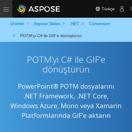
Türkçe
Toggle navigation
Ürünler
Aspose.Slides
.NET
Conversion
POTM'yi C# ile GIF'e dönüştürün
POTM’yi C# ile GIF’e
dönüştürün
PowerPoint® POTM dosyalarını
.NET Framework, .NET Core,
Windows Azure, Mono veya Xamarin
Platformlarında GIF’e aktarın