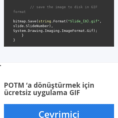
// save the image to disk in GIF 
format
bitmap.Save(
string
.Format(
"Slide_{0}.gif"
, 
slide.SlideNumber), 
POTM ‘a dönüştürmek için
ücretsiz uygulama GIF