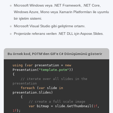
Microsoft Windows veya .NET Framework, .NET Core,
Windows Azure, Mono veya Xamarin Platformları ile uyumlu
bir işletim sistemi.
Microsoft Visual Studio gibi geliştirme ortamı.
Projenizde referans verilen .NET DLL için Aspose.Slides.
Bu örnek kod, POTM'den GIF'e C# Dönüşümünü gösterir
using
 (
var
 presentation = 
new
Presentation(
"template.potm"
// iterate over all slides in the 
presentation
foreach
 (
var
 slide 
in
// create a full scale image
var
 bitmap = slide.GetThumbnail(
1f
, 
1f