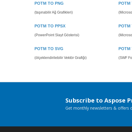
POTM TO PNG
POTM 
(taşınabilir Ağ Grafikleri)
(Micros
POTM TO PPSX
POTM 
(PowerPoint Slayt Gösterisi)
(Microso
POTM TO SVG
POTM 
(ölçeklendirilebilir Vektör Grafiği)
(SWF Fo
Subscribe to Aspose 
Get monthly newsletters & offers di