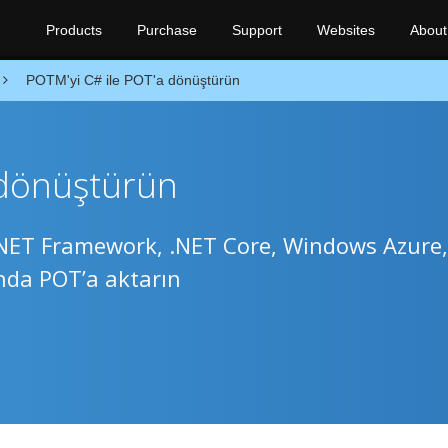
Products
Purchase
Support
Websites
About
POTM'yi C# ile POT'a dönüştürün
 dönüştürün
NET Framework, .NET Core, Windows Azure,
nda POT’a aktarın