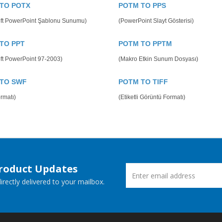
TO POTX
POTM TO PPS
oft PowerPoint Şablonu Sunumu)
(PowerPoint Slayt Gösterisi)
TO PPT
POTM TO PPTM
ft PowerPoint 97-2003)
(Makro Etkin Sunum Dosyası)
TO SWF
POTM TO TIFF
rmatı)
(Etiketli Görüntü Formatı)
Product Updates
rectly delivered to your mailbox.