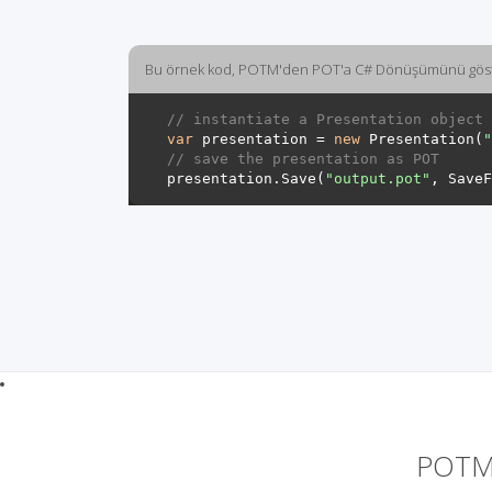
Bu örnek kod, POTM'den POT'a C# Dönüşümünü göst
// instantiate a Presentation object 
var
 presentation = 
new
 Presentation(
"
// save the presentation as POT
presentation.Save(
"output.pot"
POTM 