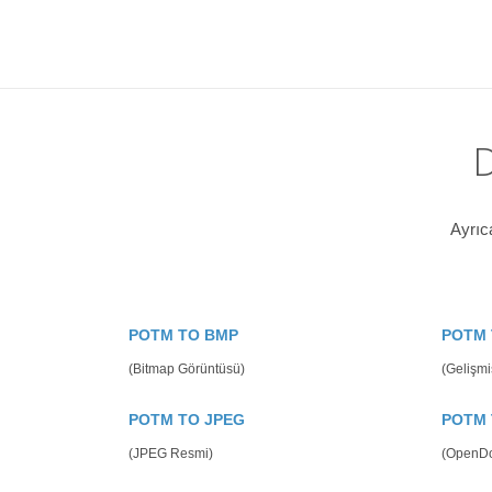
D
Ayrıc
POTM TO BMP
POTM 
(Bitmap Görüntüsü)
(Gelişmi
POTM TO JPEG
POTM 
(JPEG Resmi)
(OpenDo