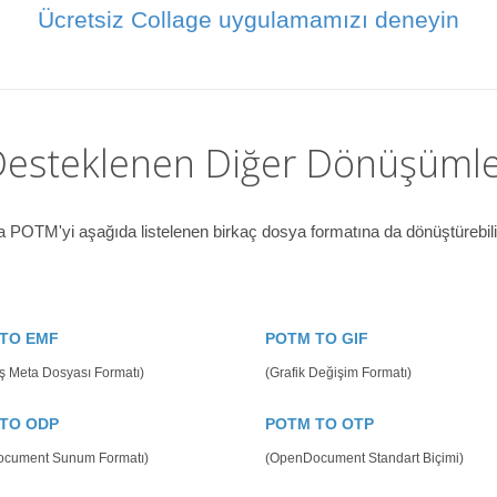
Ücretsiz Collage uygulamamızı deneyin
esteklenen Diğer Dönüşüml
a POTM'yi aşağıda listelenen birkaç dosya formatına da dönüştürebilir
TO EMF
POTM TO GIF
ş Meta Dosyası Formatı)
(Grafik Değişim Formatı)
TO ODP
POTM TO OTP
cument Sunum Formatı)
(OpenDocument Standart Biçimi)