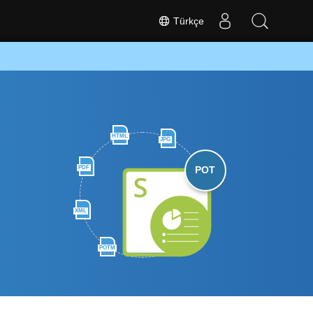
Türkçe
HTML
JPG
PDF
POT
XML
POTM