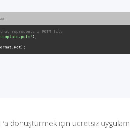
erir
that represents a POTM file
template.potm"
‘a dönüştürmek için ücretsiz uygula