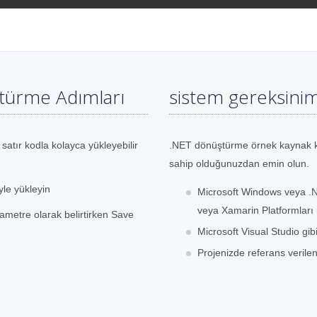
türme Adımları
sistem gereksinim
 satır kodla kolayca yükleyebilir
.NET dönüştürme örnek kaynak k
sahip olduğunuzdan emin olun.
yle yükleyin
Microsoft Windows veya 
veya Xamarin Platformları i
ametre olarak belirtirken Save
Microsoft Visual Studio gib
Projenizde referans verile