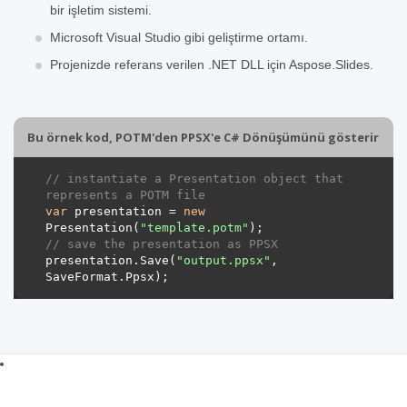
bir işletim sistemi.
Microsoft Visual Studio gibi geliştirme ortamı.
Projenizde referans verilen .NET DLL için Aspose.Slides.
Bu örnek kod, POTM'den PPSX'e C# Dönüşümünü gösterir
// instantiate a Presentation object that 
represents a POTM file
var
 presentation = 
new
Presentation(
"template.potm"
// save the presentation as PPSX
presentation.Save(
"output.ppsx"
, 