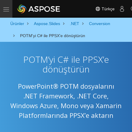
Türkçe
Toggle navigation
Ürünler
Aspose.Slides
.NET
Conversion
POTM'yi C# ile PPSX'e dönüştürün
POTM’yi C# ile PPSX’e
dönüştürün
PowerPoint® POTM dosyalarını
.NET Framework, .NET Core,
Windows Azure, Mono veya Xamarin
Platformlarında PPSX’e aktarın