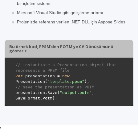
bir işletim sistemi.
Microsoft Visual Studio gibi geliştirme ortamı.
Projenizde referans verilen .NET DLL için Aspose.Slides.
Bu örnek kod, PPSM'den POTM'ye C# Dönüşümünü
gösterir
// instantiate a Presentation object that 
represents a PPSM file
var
 presentation = 
new
Presentation(
"template.ppsm"
// save the presentation as POTM
presentation.Save(
"output.potm"
, 