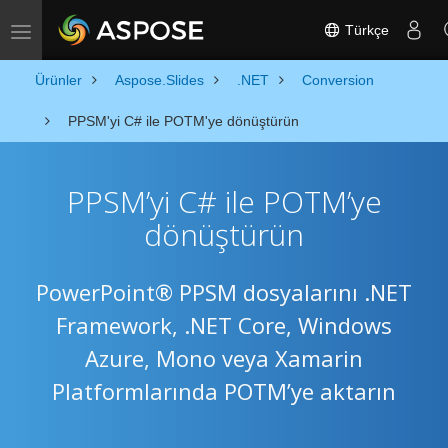
Türkçe
Toggle navigation
Ürünler
Aspose.Slides
.NET
Conversion
PPSM'yi C# ile POTM'ye dönüştürün
PPSM’yi C# ile POTM’ye
dönüştürün
PowerPoint® PPSM dosyalarını .NET
Framework, .NET Core, Windows
Azure, Mono veya Xamarin
Platformlarında POTM’ye aktarın