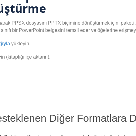
nüştürme
llanarak PPSX dosyasını PPTX biçimine dönüştürmek için, paket
m sınıfı bir PowerPoint belgesini temsil eder ve öğelerine erişm
ğıyla
yükleyin.
n (kitaplığı içe aktarın).
steklenen Diğer Formatlara 