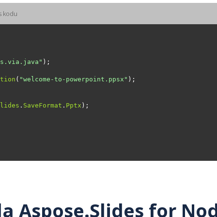
s kodu
s.via.java"
tion
(
"welcome-to-powerpoint.ppsx"
lides
.
SaveFormat
.
Pptx
yla Aspose.Slides for No