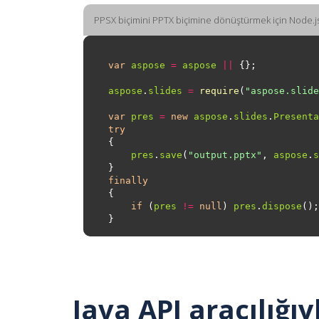
PPSX biçimini PPTX biçimine dönüştürmek için Node.j
var
aspose
=
aspose
||
aspose
.
slides
=
require
(
"aspose.slide
var
pres
=
new
aspose
.
slides
.
Presenta
try
pres
.
save
(
"output.pptx"
, 
aspose
.
s
finally
if
 (
pres
!=
null
) 
pres
.
dispose
Java API aracılığı