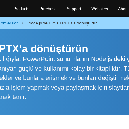
Products
Purchase
Support
Websites
About
Conversion
Node.js'de PPSX'ı PPTX'a dönüştürün
PPTX’a dönüştürün
lığıyla, PowerPoint sunumlarını Node.js’deki ç
ıyan güçlü ve kullanımı kolay bir kitaplıktır. 
ekler ve bunlara erişmek ve bunları değiştirmek
azla işlem yapmak veya paylaşmak için slaytlar
nak tanır.