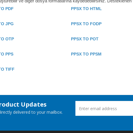
ürebilir ve diğer dosya formatlarına kaydedebilirsiniz. Desteklenen
TO PDF
PPSX TO HTML
TO JPG
PPSX TO FODP
TO OTP
PPSX TO POT
TO PPS
PPSX TO PPSM
TO TIFF
Product Updates
rectly delivered to your mailbox.