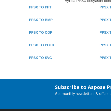
Ayrıca PPSX dosyasını dönüşt
PPSX TO PPT
PPSX 
PPSX TO BMP
PPSX 
PPSX TO ODP
PPSX 
PPSX TO POTX
PPSX 
PPSX TO SVG
PPSX 
Subscribe to Aspose 
Get monthly newsletters & offers di