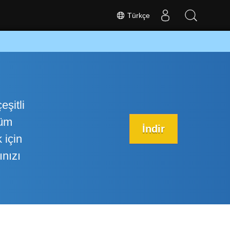
Türkçe
eşitli
Tüm
İndir
 için
ınızı