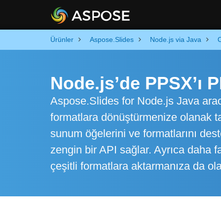
Ürünler
Aspose.Slides
Node.js via Java
Node.js’de PPSX’ı 
Aspose.Slides for Node.js Java aracı
formatlara dönüştürmenize olanak tan
sunum öğelerini ve formatlarını dest
zengin bir API sağlar. Ayrıca daha f
çeşitli formatlara aktarmanıza da ola