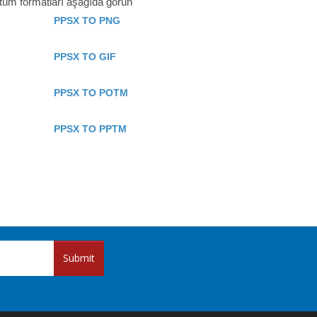
 tüm formatları aşağıda görün
PPSX TO PNG
PPSX TO GIF
PPSX TO POTM
PPSX TO PPTM
Submit