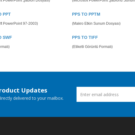
ft PowerPoint Şablon Dosyası)
(Microsoft PowerPoint Şablonu Sunu
O PPT
PPS TO PPTM
ft PowerPoint 97-2003)
(Makro Etkin Sunum Dosyası)
O SWF
PPS TO TIFF
rmatı)
(Etiketli Görüntü Formatı)
Product Updates
rectly delivered to your mailbox.