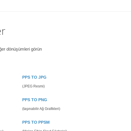
er
iğer dönüşümleri görün
PPS TO JPG
(JPEG Resmi)
PPS TO PNG
(taşınabilir Ağ Grafikleri)
PPS TO PPSM