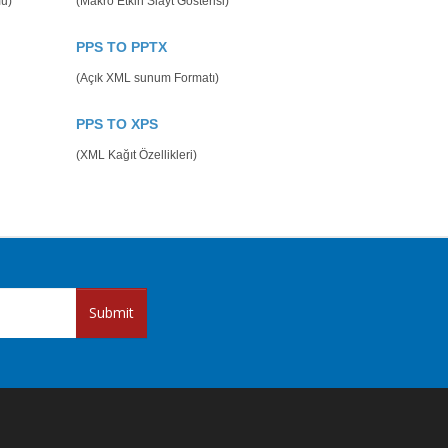
mu)
(Makro Etkin Slayt Gösterisi)
PPS TO PPTX
(Açık XML sunum Formatı)
PPS TO XPS
(XML Kağıt Özellikleri)
Submit