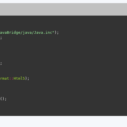
avaBridge/java/Java.inc"
rmat
::
Html5