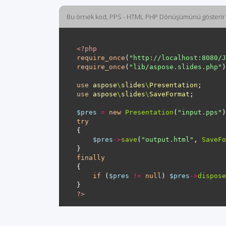
Bu örnek kod, PPS - HTML PHP Dönüşümünü gösterir
<?
php
require_once
(
"http://localhost:8080/J
require_once
(
"lib/aspose.slides.php"
use
aspose
\
slides
\
Presentation
use
aspose
\
slides
\
SaveFormat
$pres
=
new
Presentation
(
"input.pps"
try
$pres
->
save
(
"output.html"
, 
SaveFo
finally
if
 (
$pres
!=
null
) 
$pres
->
dispose
?>