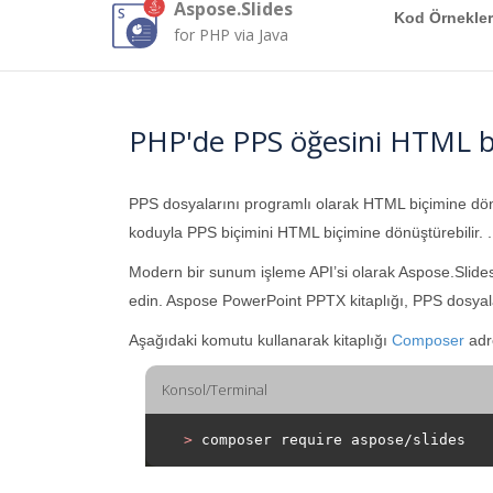
Aspose.Slides
Kod Örnekler
for PHP via Java
PHP'de PPS öğesini HTML b
PPS dosyalarını programlı olarak HTML biçimine dö
koduyla PPS biçimini HTML biçimine dönüştürebilir. .
Modern bir sunum işleme API’si olarak Aspose.Slide
edin. Aspose PowerPoint PPTX kitaplığı, PPS dosyala
Aşağıdaki komutu kullanarak kitaplığı
Composer
adre
Konsol/Terminal
>
 composer require aspose/slides