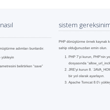
nasıl
sistem gereksinim
PHP dönüştürme örnek kaynak ko
sahip olduğunuzdan emin olun.
nüştürme adımları bunlardır.
PHP 7’yi kurun, PHP’nin yo
e yükleyin
dosyasında “allow_url_incl
etresini belirtirken “save”
JRE’yi kurun 8. ‘JAVA_HO
bir yol olarak ayarlayın.
Apache Tomcat 8.0’ı yükle