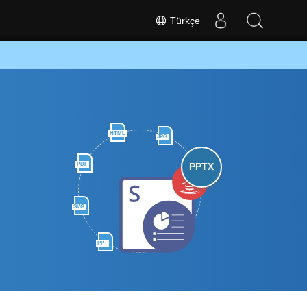
Türkçe
HTML
JPG
PDF
PPTX
SVG
PPT