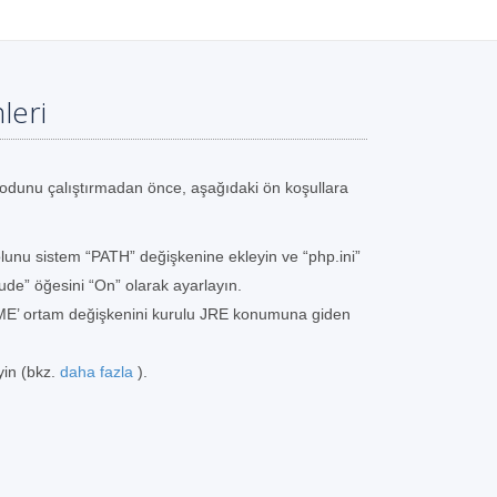
leri
dunu çalıştırmadan önce, aşağıdaki ön koşullara
lunu sistem “PATH” değişkenine ekleyin ve “php.ini”
ude” öğesini “On” olarak ayarlayın.
ME’ ortam değişkenini kurulu JRE konumuna giden
yin (bkz.
daha fazla
).