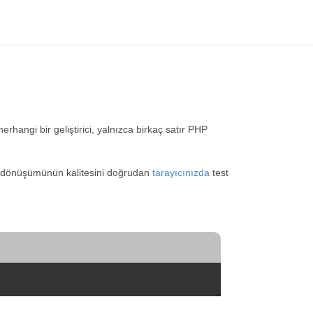
erhangi bir geliştirici, yalnızca birkaç satır PHP
ML dönüşümünün kalitesini doğrudan
tarayıcınızda
test