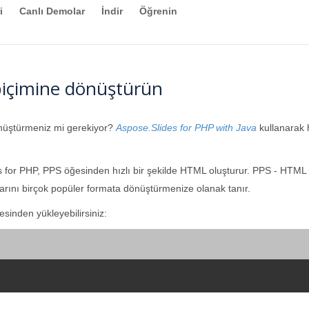
i
Canlı Demolar
İndir
Öğrenin
içimine dönüştürün
nüştürmeniz mi gerekiyor?
Aspose.Slides for PHP with Java
kullanarak h
s for PHP, PPS öğesinden hızlı bir şekilde HTML oluşturur. PPS - HT
rını birçok popüler formata dönüştürmenize olanak tanır.
sinden yükleyebilirsiniz: