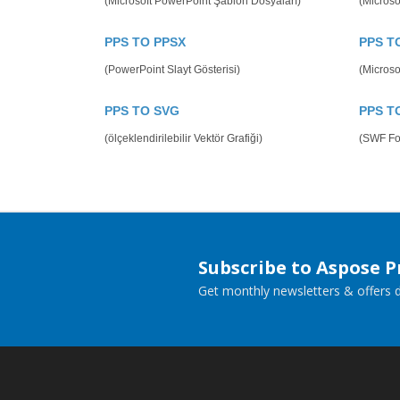
(Microsoft PowerPoint Şablon Dosyaları)
(Microso
PPS TO PPSX
PPS T
(PowerPoint Slayt Gösterisi)
(Microso
PPS TO SVG
PPS T
(ölçeklendirilebilir Vektör Grafiği)
(SWF Fo
Subscribe to Aspose 
Get monthly newsletters & offers di