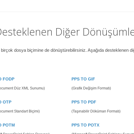
esteklenen Diğer Dönüşüml
irçok dosya biçimine de dönüştürebilirsiniz. Aşağıda desteklenen d
O FODP
PPS TO GIF
ocument Düz XML Sunumu)
(Grafik Değişim Formatı)
O OTP
PPS TO PDF
cument Standart Biçimi)
(Taşınabilir Döküman Formatı)
O POTM
PPS TO POTX