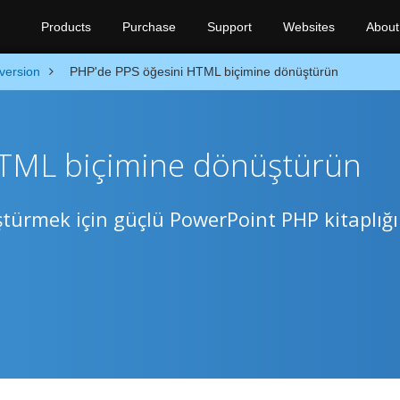
Products
Purchase
Support
Websites
About
version
PHP'de PPS öğesini HTML biçimine dönüştürün
HTML biçimine dönüştürün
türmek için güçlü PowerPoint PHP kitaplığı