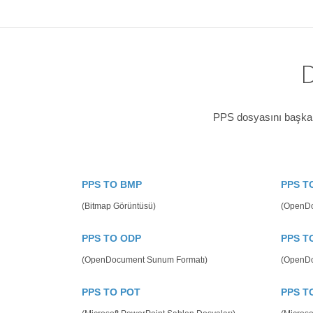
D
PPS dosyasını başka b
PPS TO BMP
PPS T
(Bitmap Görüntüsü)
(OpenD
PPS TO ODP
PPS T
(OpenDocument Sunum Formatı)
(OpenDo
PPS TO POT
PPS T