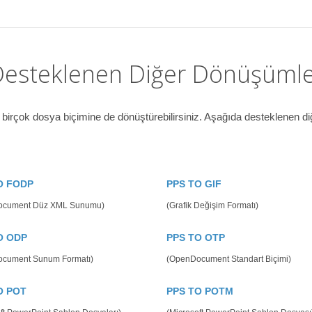
esteklenen Diğer Dönüşüml
irçok dosya biçimine de dönüştürebilirsiniz. Aşağıda desteklenen d
O FODP
PPS TO GIF
ocument Düz XML Sunumu)
(Grafik Değişim Formatı)
O ODP
PPS TO OTP
cument Sunum Formatı)
(OpenDocument Standart Biçimi)
O POT
PPS TO POTM