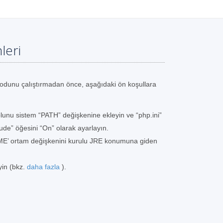
leri
dunu çalıştırmadan önce, aşağıdaki ön koşullara
lunu sistem “PATH” değişkenine ekleyin ve “php.ini”
ude” öğesini “On” olarak ayarlayın.
ME’ ortam değişkenini kurulu JRE konumuna giden
yin (bkz.
daha fazla
).