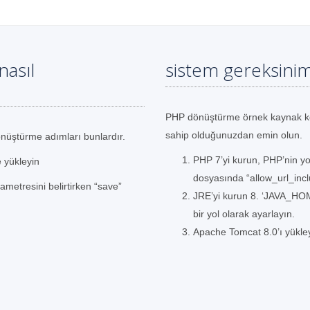
nasıl
sistem gereksinim
PHP dönüştürme örnek kaynak ko
sahip olduğunuzdan emin olun.
nüştürme adımları bunlardır.
PHP 7’yi kurun, PHP’nin yo
e yükleyin
dosyasında “allow_url_incl
etresini belirtirken “save”
JRE’yi kurun 8. ‘JAVA_HO
bir yol olarak ayarlayın.
Apache Tomcat 8.0’ı yükle