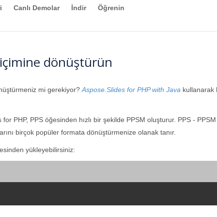
i
Canlı Demolar
İndir
Öğrenin
içimine dönüştürün
önüştürmeniz mi gerekiyor?
Aspose.Slides for PHP with Java
kullanarak h
s for PHP, PPS öğesinden hızlı bir şekilde PPSM oluşturur. PPS - PP
rını birçok popüler formata dönüştürmenize olanak tanır.
sinden yükleyebilirsiniz: