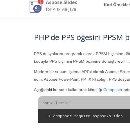
Aspose.Slides
Kod Örnekler
for PHP via Java
PHP'de PPS öğesini PPSM b
PPS dosyalarını programlı olarak PPSM biçimine d
koduyla PPS biçimini PPSM biçimine dönüştürebilir. .
Modern bir sunum işleme API’si olarak Aspose.Slide
edin. Aspose PowerPoint PPTX kitaplığı, PPS dosyala
Aşağıdaki komutu kullanarak kitaplığı
Composer
adre
Konsol/Terminal
>
 composer require aspose/slides