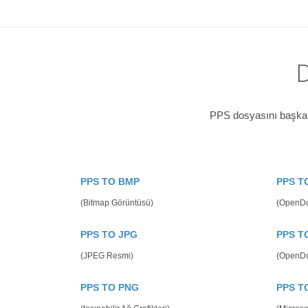
D
PPS dosyasını başka b
PPS TO BMP
PPS T
(Bitmap Görüntüsü)
(OpenD
PPS TO JPG
PPS T
(JPEG Resmi)
(OpenDo
PPS TO PNG
PPS T