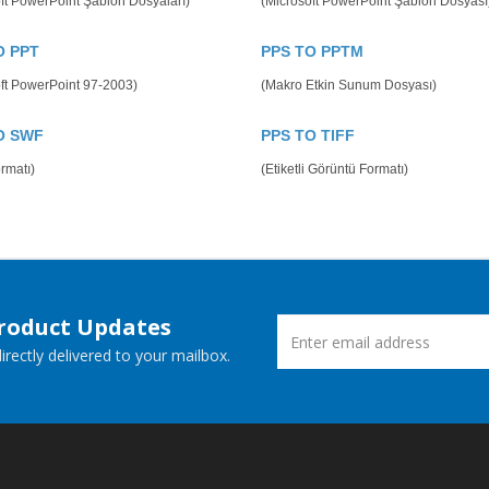
ft PowerPoint Şablon Dosyaları)
(Microsoft PowerPoint Şablon Dosyası
O PPT
PPS TO PPTM
ft PowerPoint 97-2003)
(Makro Etkin Sunum Dosyası)
O SWF
PPS TO TIFF
rmatı)
(Etiketli Görüntü Formatı)
Product Updates
rectly delivered to your mailbox.