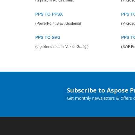
(taşınabilir Ağ Grafikleri)
(Microso
PPS TO PPSX
PPS T
(PowerPoint Slayt Gösterisi)
(Microso
PPS TO SVG
PPS T
(ölçeklendirilebilir Vektör Grafiği)
(SWF Fo
Subscribe to Aspose 
Get monthly newsletters & offers di