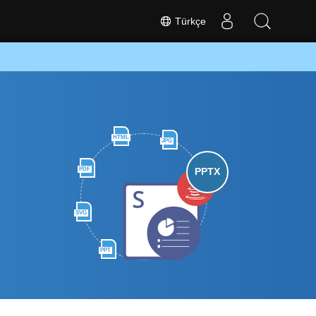
Türkçe
HTML
JPG
PDF
PPTX
SVG
PPT