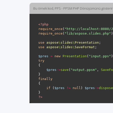
Bu örnek kod, PPS - PPSM PHP Dönüşümünü gösterir
<?
php
require_once
(
"http://localhost:8080/J
require_once
(
"lib/aspose.slides.php"
use
aspose
\
slides
\
Presentation
use
aspose
\
slides
\
SaveFormat
$pres
=
new
Presentation
(
"input.pps"
try
$pres
->
save
(
"output.ppsm"
, 
SaveFo
finally
if
 (
$pres
!=
null
) 
$pres
->
dispose
?>