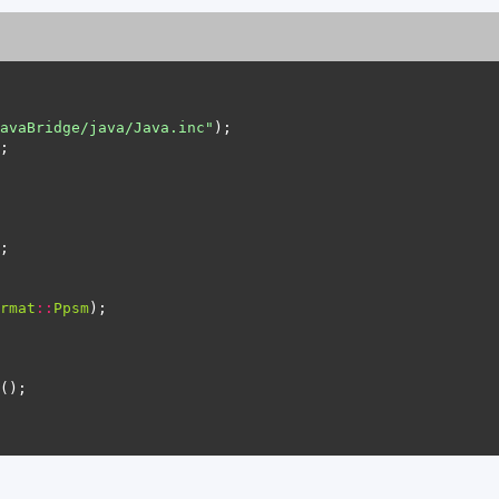
avaBridge/java/Java.inc"
rmat
::
Ppsm