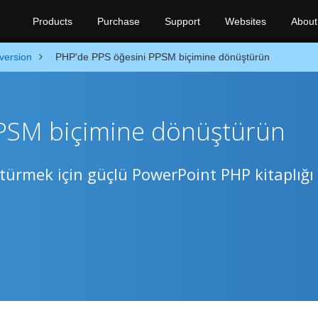
Products
Purchase
Support
Websites
About
version
PHP'de PPS öğesini PPSM biçimine dönüştürün
PPSM biçimine dönüştürün
ürmek için güçlü PowerPoint PHP kitaplığı