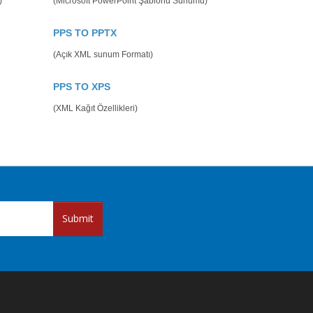
)
(Microsoft PowerPoint Şablonu Sunumu)
PPS TO PPTX
(Açık XML sunum Formatı)
PPS TO XPS
(XML Kağıt Özellikleri)
Submit