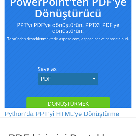
Python’da PPT’yi HTML’ye Dönüştürme