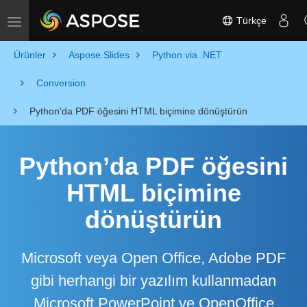
Türkçe
Toggle navigation
Ürünler
Aspose.Slides
Python via .NET
Conversion
Python'da PDF öğesini HTML biçimine dönüştürün
Python’da PDF öğesini
HTML biçimine
dönüştürün
Microsoft veya Open Office, Adobe PDF
gibi herhangi bir yazılım kullanmadan
Microsoft PowerPoint ve OpenOffice