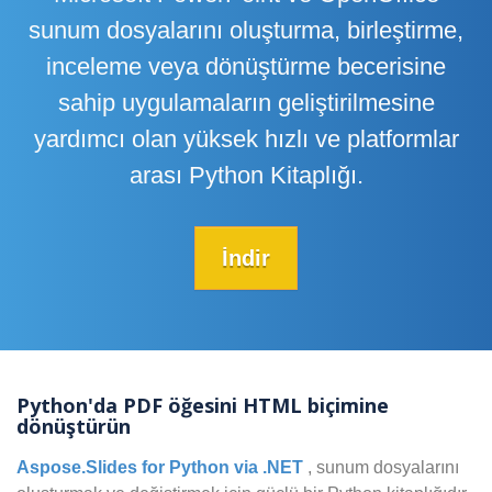
sunum dosyalarını oluşturma, birleştirme,
inceleme veya dönüştürme becerisine
sahip uygulamaların geliştirilmesine
yardımcı olan yüksek hızlı ve platformlar
arası Python Kitaplığı.
İndir
Python'da PDF öğesini HTML biçimine
dönüştürün
Aspose.Slides for Python via .NET
, sunum dosyalarını