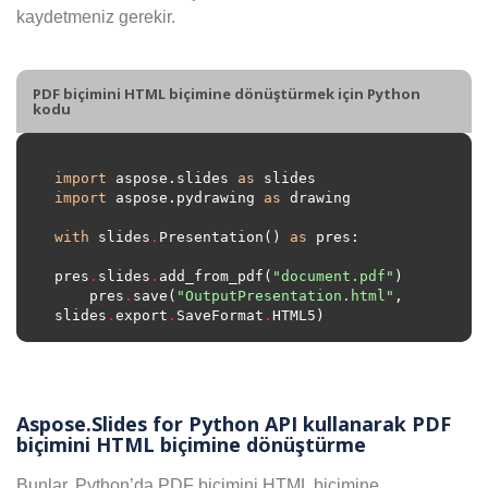
kaydetmeniz gerekir.
PDF biçimini HTML biçimine dönüştürmek için Python
kodu
import
 aspose.slides 
as
import
 aspose.pydrawing 
as
with
 slides
.
Presentation() 
as
pres
.
slides
.
add_from_pdf(
"document.pdf"
    pres
.
save(
"OutputPresentation.html"
, 
slides
.
export
.
SaveFormat
.
Aspose.Slides for Python API kullanarak PDF
biçimini HTML biçimine dönüştürme
Bunlar, Python’da PDF biçimini HTML biçimine