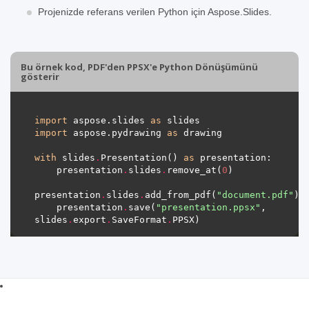
Projenizde referans verilen Python için Aspose.Slides.
Bu örnek kod, PDF'den PPSX'e Python Dönüşümünü
gösterir
import
 aspose.slides 
as
import
 aspose.pydrawing 
as
with
 slides
.
Presentation() 
as
    presentation
.
slides
.
remove_at(
0
presentation
.
slides
.
add_from_pdf(
"document.pdf"
    presentation
.
save(
"presentation.ppsx"
, 
slides
.
export
.
SaveFormat
.