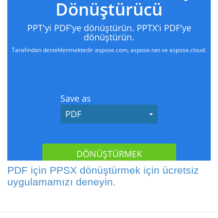
PDF için PPSX dönüştürmek için ücretsiz
uygulamamızı deneyin.