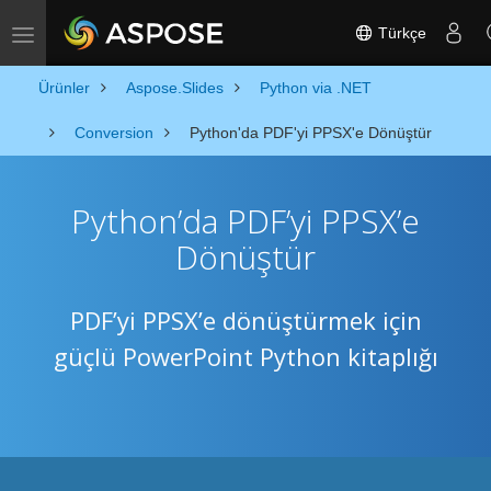
Türkçe
Toggle navigation
Ürünler
Aspose.Slides
Python via .NET
Conversion
Python'da PDF'yi PPSX'e Dönüştür
Python’da PDF’yi PPSX’e
Dönüştür
PDF’yi PPSX’e dönüştürmek için
güçlü PowerPoint Python kitaplığı