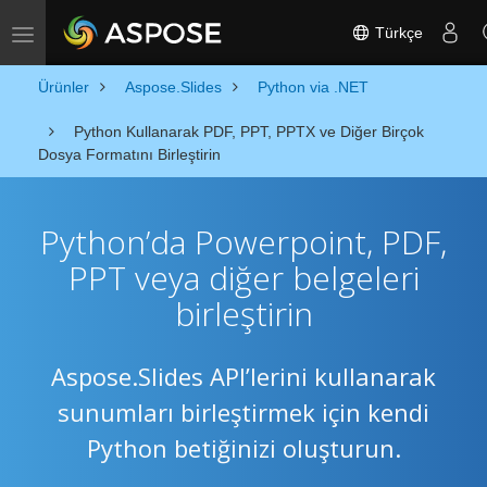
Türkçe
Toggle navigation
Ürünler
Aspose.Slides
Python via .NET
Python Kullanarak PDF, PPT, PPTX ve Diğer Birçok
Dosya Formatını Birleştirin
Python’da Powerpoint, PDF,
PPT veya diğer belgeleri
birleştirin
Aspose.Slides API’lerini kullanarak
sunumları birleştirmek için kendi
Python betiğinizi oluşturun.