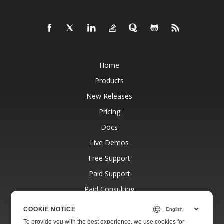
Home
Products
New Releases
Pricing
Docs
Live Demos
Free Support
Paid Support
Paid Consulting
Blog
COOKIE NOTICE
Websites
To provide you with the best experience, we use cookies for