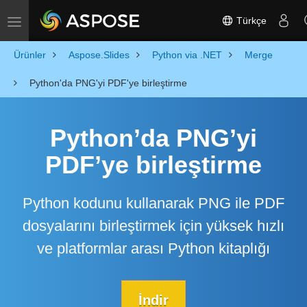
Türkçe
Toggle navigation
Ürünler
Aspose.Slides
Python via .NET
Merge
Python'da PNG'yi PDF'ye birleştirme
Python’da PNG’yi
PDF’ye birleştirme
Python kodunu kullanarak PNG ile PDF
dosyalarını birleştirmek için yüksek hızlı
ve platformlar arası Python kitaplığı
İndir