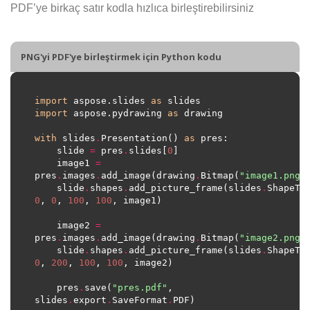
PDF’ye birkaç satır kodla hızlıca birleştirebilirsiniz
PNG'yi PDF'ye birleştirmek için Python kodu
import
 aspose.slides 
as
import
 aspose.pydrawing 
as
with
 slides
.
Presentation() 
as
    slide 
=
 pres
.
slides[
0
    image1 
=
pres
.
images
.
add_image(drawing
.
Bitmap(
"image1.png"
	slide
.
shapes
.
add_picture_frame(slides
.
ShapeTy
0
, 
0
, 
100
, 
100
    image2 
=
pres
.
images
.
add_image(drawing
.
Bitmap(
"image2.png"
	slide
.
shapes
.
add_picture_frame(slides
.
ShapeTy
0
, 
200
, 
100
, 
100
    pres
.
save(
"pres.pdf"
, 
slides
.
export
.
SaveFormat
.