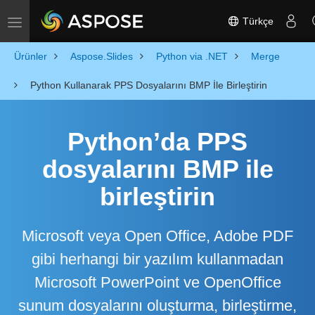
Türkçe
Toggle navigation
Ürünler
Aspose.Slides
Python via .NET
Merge
Python Kullanarak PPS Dosyalarını BMP İle Birleştirin
Python’da PPS
dosyalarını BMP ile
birleştirin
Microsoft veya Open Office, Adobe PDF
gibi herhangi bir yazılım kullanmadan
Microsoft PowerPoint ve OpenOffice
sunum dosyalarını oluşturma, birleştirme,