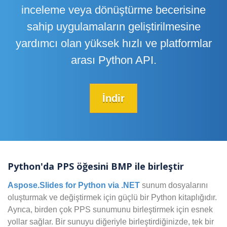
inceleme veya dönüştürme becerisine
sahip uygulamaların geliştirilmesine
yardımcı olan yüksek hızlı ve platformlar
arası Python API.
İndir
Python'da PPS öğesini BMP ile birleştir
Aspose.Slides for Python via .NET
sunum dosyalarını
oluşturmak ve değiştirmek için güçlü bir Python kitaplığıdır.
Ayrıca, birden çok PPS sunumunu birleştirmek için esnek
yollar sağlar. Bir sunuyu diğeriyle birleştirdiğinizde, tek bir