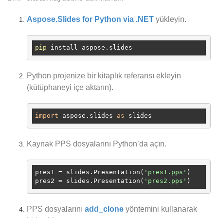
Aspose.Slides for Python via .NET
yükleyin.
pip
Python projenize bir kitaplık referansı ekleyin
(kütüphaneyi içe aktarın).
import
 aspose.slides 
as
Kaynak PPS dosyalarını Python’da açın.
pres1
 = slides.Presentation(
'pres1.pps'
pres2
 = slides.Presentation(
'pres2.pps'
PPS dosyalarını
add_clone
yöntemini kullanarak