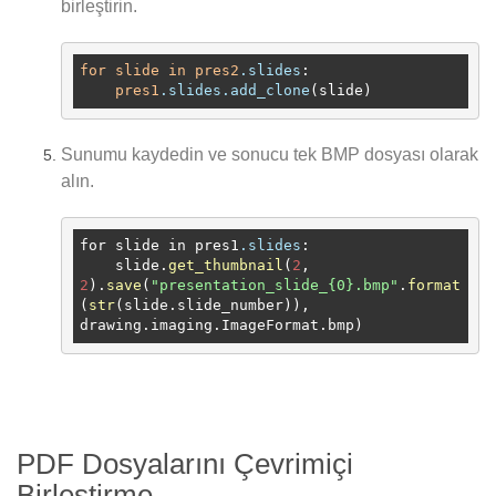
birleştirin.
for
slide
in
pres2
.slides
:

pres1
.slides
.add_clone
Sunumu kaydedin ve sonucu tek BMP dosyası olarak
alın.
for slide in pres1
.slides
:

    slide.
get_thumbnail
(
2
, 
2
).
save
(
"presentation_slide_{0}.bmp"
.
format
(
str
(slide.slide_number)), 
PDF Dosyalarını Çevrimiçi
Birleştirme