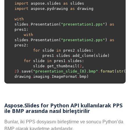
import
 aspose.slides 
as
import
 aspose.pydrawing 
as
with
slides
.
Presentation(
"presentation1.pps"
) 
as
with
slides
.
Presentation(
"presentation2.pps"
) 
as
for
 slide 
in
 pres2
.
            pres1
.
slides
.
for
 slide 
in
 pres1
.
        slide
.
get_thumbnail(
2
, 
2
)
.
save(
"presentation_slide_
{0}
.bmp"
.
format
(
str
(s
drawing
.
imaging
.
ImageFormat
.
Aspose.Slides for Python API kullanılarak PPS
ile BMP arasında nasıl birleştirilir
Bunlar, iki PPS dosyasını birleştirme ve sonucu Python’da
BMP olarak kaydetme adımlarıdır.