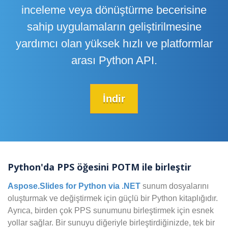
inceleme veya dönüştürme becerisine
sahip uygulamaların geliştirilmesine
yardımcı olan yüksek hızlı ve platformlar
arası Python API.
İndir
Python'da PPS öğesini POTM ile birleştir
Aspose.Slides for Python via .NET
sunum dosyalarını
oluşturmak ve değiştirmek için güçlü bir Python kitaplığıdır.
Ayrıca, birden çok PPS sunumunu birleştirmek için esnek
yollar sağlar. Bir sunuyu diğeriyle birleştirdiğinizde, tek bir