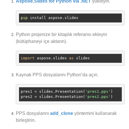
Aspose.Slides for Python via .NET
yükleyin.
pip
Python projenize bir kitaplık referansı ekleyin
(kütüphaneyi içe aktarın).
import
 aspose.slides 
as
Kaynak PPS dosyalarını Python’da açın.
pres1
 = slides.Presentation(
'pres1.pps'
pres2
 = slides.Presentation(
'pres2.pps'
PPS dosyalarını
add_clone
yöntemini kullanarak
birleştirin.