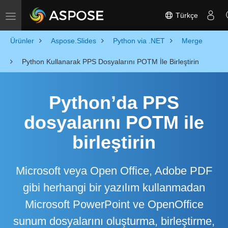
Türkçe
Toggle navigation
Ürünler
Aspose.Slides
Python via .NET
Merge
Python Kullanarak PPS Dosyalarını POTM İle Birleştirin
Python’da PPS
dosyalarını POTM ile
birleştirin
Microsoft veya Open Office, Adobe PDF
gibi herhangi bir yazılım kullanmadan
Microsoft PowerPoint ve OpenOffice
sunum dosyalarını oluşturma, birleştirme,