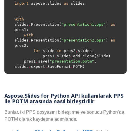
import
 aspose.slides 
as
with
slides
.
Presentation(
"presentation1.pps"
) 
as
with
slides
.
Presentation(
"presentation2.pps"
) 
as
for
 slide 
in
 pres2
.
            pres1
.
slides
.
    pres1
.
save(
"presentation.potm"
, 
slides
.
export
.
SaveFormat
.
Aspose.Slides for Python API kullanılarak PPS
ile POTM arasında nasıl birleştirilir
Bunlar, iki PPS dosyasını birleştirme ve sonucu Python’da
POTM olarak kaydetme adımlarıdır.