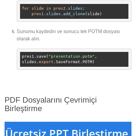
for
slide
in
pres2
.slides
:

pres1
.slides
.add_clone
Sunumu kaydedin ve sonucu tek POTM dosyası
olarak alın.
pres1.save(
"presentation.potm"
, 
slides.
export
PDF Dosyalarını Çevrimiçi
Birleştirme