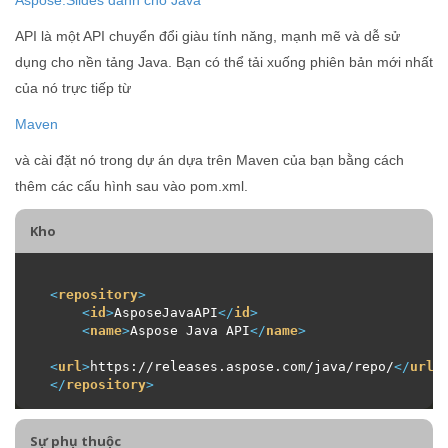
API là một API chuyển đổi giàu tính năng, mạnh mẽ và dễ sử
dụng cho nền tảng Java. Bạn có thể tải xuống phiên bản mới nhất
của nó trực tiếp từ
Maven
và cài đặt nó trong dự án dựa trên Maven của bạn bằng cách
thêm các cấu hình sau vào pom.xml.
Kho
<
repository
>
<
id
>
AsposeJavaAPI
</
id
>
<
name
>
Aspose Java API
</
name
>
<
url
>
https://releases.aspose.com/java/repo/
</
url
>
</
repository
>
Sự phụ thuộc