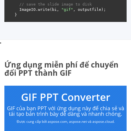
// save the slide image to disk
  ImageIO.write(bi, 
"gif"
Ứng dụng miễn phí để chuyển
đổi PPT thành GIF