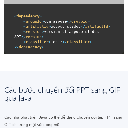
<
dependency
>
<
groupId
>
com.aspose
</
groupId
>
<
artifactId
>
aspose-slides
</
artifactId
>
<
version
>
version of aspose-slides 
API
</
version
>
<
classifier
>
jdk17
</
classifier
>
</
dependency
>
Các bước chuyển đổi PPT sang GIF
qua Java
Các nhà phát triển Java có thể dễ dàng chuyển đổi tệp PPT sang
GIF chỉ trong một vài dòng mã.