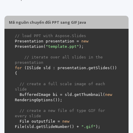
Mã nguồn chuyển đổi PPT sang GIF Java
// load PPT with Aspose.Slides
Presentation presentation = 
new
Presentation(
"template.ppt"
// iterate over all slides in the 
presentation
for
// create a full scale image of each 
slide
  BufferedImage bi = sld.getThumbnail(
new
// create a new file of type GIF for 
every slide
  File outputfile = 
new
File(sld.getSlideNumber() + 
".gif"