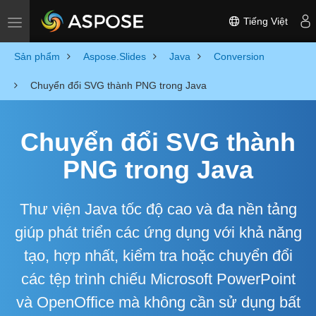
Tiếng Việt
Toggle navigation
Sản phẩm
Aspose.Slides
Java
Conversion
Chuyển đổi SVG thành PNG trong Java
Chuyển đổi SVG thành
PNG trong Java
Thư viện Java tốc độ cao và đa nền tảng
giúp phát triển các ứng dụng với khả năng
tạo, hợp nhất, kiểm tra hoặc chuyển đổi
các tệp trình chiếu Microsoft PowerPoint
và OpenOffice mà không cần sử dụng bất