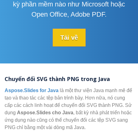
kỳ phần mềm nào như Microsoft hoặc
Open Office, Adobe PDF.
Tải về
Chuyển đổi SVG thành PNG trong Java
Aspose.Slides for Java
là một thư viện Java mạnh mẽ để
tạo và thao tác các tệp bản trình bày. Hơn nữa, nó cung
cấp các cách linh hoạt để chuyển đổi SVG thành PNG. Sử
dụng
Aspose.Slides cho Java
, bất kỳ nhà phát triển hoặc
ứng dụng nào cũng có thể chuyển đổi các tệp SVG sang
PNG chỉ bằng một vài dòng mã Java.