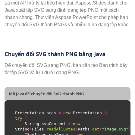
Là một API xử lý tài liệu hiện đại, Aspose.Slides dành cho
Java xuất tệp SVG sang định dạng tệp PNG một cách
nhanh chóng. Thư viện Aspose PowerPoint cho phép bạn
chuyển đổi SVG thành PNGs và nhiều định dạng tệp khác
Chuyển đổi SVG thành PNG bằng Java
Để chuyển đổi SVG sang PNG, bạn cần tạo Bản trình bày
từ tệp SVG và lưu dưới dạng PNG.
Mã Java để chuyển đổi SVG thành PNG
Presentation pres 
=
new
 Presentation
();
try
{
    String svgContent 
=
new
String
(
Files
.
readAllBytes
(
Paths
.
get
(
"image.svg"
))
    ISvgImage svgImage 
=
new