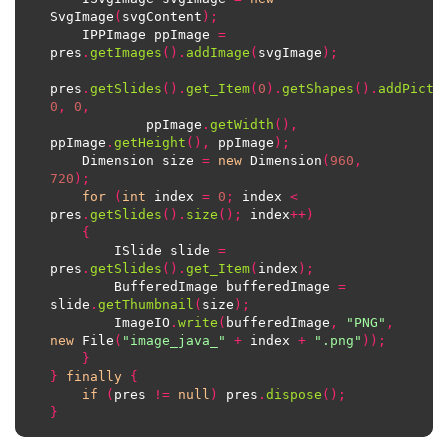
SvgImage
(
svgContent
);
    IPPImage ppImage 
=
pres
.
getImages
().
addImage
(
svgImage
);
pres
.
getSlides
().
get_Item
(
0
).
getShapes
().
addPictu
0
,
0
,
			ppImage
.
getWidth
(),
ppImage
.
getHeight
(),
 ppImage
);
    Dimension size 
=
new
 Dimension
(
960
,
720
);
for
(
int
 index 
=
0
;
 index 
<
pres
.
getSlides
().
size
();
 index
++)
{
        ISlide slide 
=
pres
.
getSlides
().
get_Item
(
index
);
        BufferedImage bufferedImage 
=
slide
.
getThumbnail
(
size
);
        ImageIO
.
write
(
bufferedImage
,
"PNG"
,
new
 File
(
"image_java_"
+
 index 
+
".png"
));
}
}
finally
{
if
(
pres 
!=
null
)
 pres
.
dispose
();
}