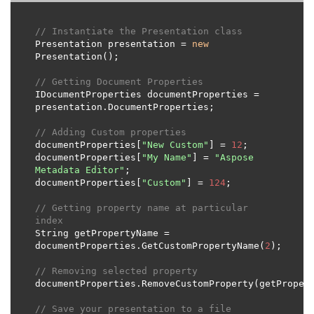
// Instantiate the Presentation class
Presentation presentation = 
new
// Getting Document Properties
IDocumentProperties documentProperties = 
// Adding Custom properties
documentProperties[
"New Custom"
] = 
12
documentProperties[
"My Name"
] = 
"Aspose 
Metadata Editor"
documentProperties[
"Custom"
] = 
124
// Getting property name at particular 
index
String getPropertyName = 
documentProperties.GetCustomPropertyName(
2
// Removing selected property
// Save your presentation to a file