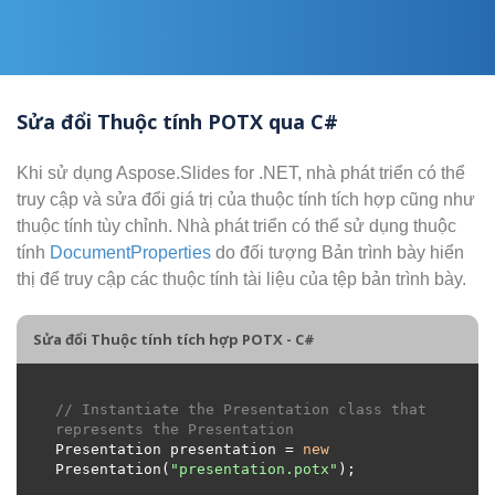
Sửa đổi Thuộc tính POTX qua C#
Khi sử dụng Aspose.Slides for .NET, nhà phát triển có thể
truy cập và sửa đổi giá trị của thuộc tính tích hợp cũng như
thuộc tính tùy chỉnh. Nhà phát triển có thể sử dụng thuộc
tính
DocumentProperties
do đối tượng Bản trình bày hiển
thị để truy cập các thuộc tính tài liệu của tệp bản trình bày.
Sửa đổi Thuộc tính tích hợp POTX - C#
// Instantiate the Presentation class that 
represents the Presentation
Presentation presentation = 
new
Presentation(
"presentation.potx"