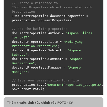
// Create a reference to 
IDocumentProperties object associated with 
Presentation
IDocumentProperties documentProperties = 
// Set the builtin properties
documentProperties.Author = 
"Aspose.Slides 
for .NET"
documentProperties.Title = 
"Modifying 
Presentation Properties"
documentProperties.Subject = 
"Aspose 
Subject"
documentProperties.Comments = 
"Aspose 
Description"
documentProperties.Manager = 
"Aspose 
Manager"
// Save your presentation to a file
presentation.Save(
"DocumentProperties_out.potx"
, 
Thêm thuộc tính tùy chỉnh vào POTX - C#