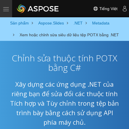
Tiếng Việt
Toggle navigation
Sản phẩm
Aspose.Slides
.NET
Metadata
Xem hoặc chỉnh sửa siêu dữ liệu tệp POTX bằng .NET
Chỉnh sửa thuộc tính POTX
bằng C#
Xây dựng các ứng dụng .NET của
riêng bạn để sửa đổi các thuộc tính
Tích hợp và Tùy chỉnh trong tệp bản
trình bày bằng cách sử dụng API
phía máy chủ.