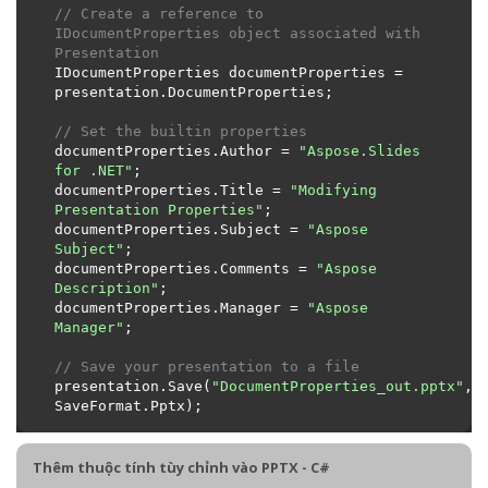
// Create a reference to 
IDocumentProperties object associated with 
Presentation
IDocumentProperties documentProperties = 
// Set the builtin properties
documentProperties.Author = 
"Aspose.Slides 
for .NET"
documentProperties.Title = 
"Modifying 
Presentation Properties"
documentProperties.Subject = 
"Aspose 
Subject"
documentProperties.Comments = 
"Aspose 
Description"
documentProperties.Manager = 
"Aspose 
Manager"
// Save your presentation to a file
presentation.Save(
"DocumentProperties_out.pptx"
, 
Thêm thuộc tính tùy chỉnh vào PPTX - C#