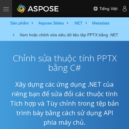
Tiếng Việt
Toggle navigation
Sản phẩm
Aspose.Slides
.NET
Metadata
Xem hoặc chỉnh sửa siêu dữ liệu tệp PPTX bằng .NET
Chỉnh sửa thuộc tính PPTX
bằng C#
Xây dựng các ứng dụng .NET của
riêng bạn để sửa đổi các thuộc tính
Tích hợp và Tùy chỉnh trong tệp bản
trình bày bằng cách sử dụng API
phía máy chủ.