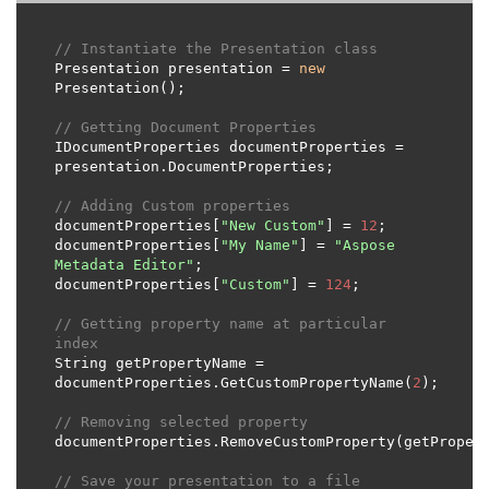
// Instantiate the Presentation class
Presentation presentation = 
new
// Getting Document Properties
IDocumentProperties documentProperties = 
// Adding Custom properties
documentProperties[
"New Custom"
] = 
12
documentProperties[
"My Name"
] = 
"Aspose 
Metadata Editor"
documentProperties[
"Custom"
] = 
124
// Getting property name at particular 
index
String getPropertyName = 
documentProperties.GetCustomPropertyName(
2
// Removing selected property
// Save your presentation to a file