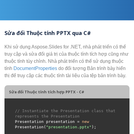
Sửa đổi Thuộc tính PPTX qua C#
Khi sử dụng Aspose.Slides for .NET, nhà phát triển có thể
truy cập và sửa đổi giá trị của thuộc tính tích hợp cũng như
thuộc tính tùy chỉnh. Nhà phát triển có thể sử dụng thuộc
tính
DocumentProperties
do đối tượng Bản trình bày hiển
thị để truy cập các thuộc tính tài liệu của tệp bản trình bày.
Sửa đổi Thuộc tính tích hợp PPTX - C#
// Instantiate the Presentation class that 
represents the Presentation
Presentation presentation = 
new
Presentation(
"presentation.pptx"