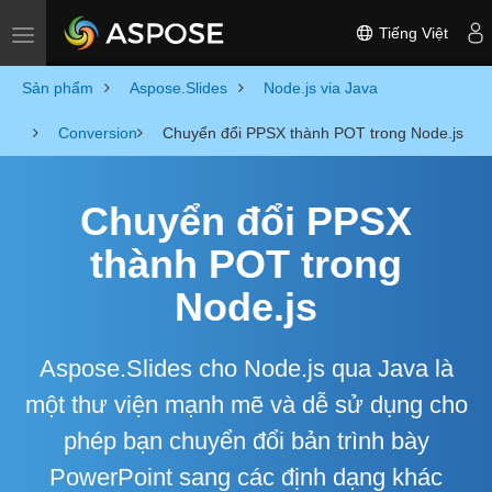
Tiếng Việt
Toggle navigation
Sản phẩm
Aspose.Slides
Node.js via Java
Conversion
Chuyển đổi PPSX thành POT trong Node.js
Chuyển đổi PPSX
thành POT trong
Node.js
Aspose.Slides cho Node.js qua Java là
một thư viện mạnh mẽ và dễ sử dụng cho
phép bạn chuyển đổi bản trình bày
PowerPoint sang các định dạng khác