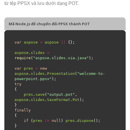
từ tệp PPSX và lưu dưới dạng POT.
Mã Node.js để chuyển đổi PPSX thành POT
var
aspose
=
aspose
||
aspose
.
slides
=
require
(
"aspose.slides.via.java"
var
pres
=
new
aspose
.
slides
.
Presentation
(
"welcome-to-
powerpoint.ppsx"
try
pres
.
save
(
"output.pot"
, 
aspose
.
slides
.
SaveFormat
.
Pot
finally
if
 (
pres
!=
null
) 
pres
.
dispose