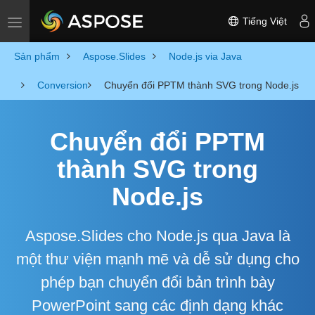
Tiếng Việt
Toggle navigation
Sản phẩm
Aspose.Slides
Node.js via Java
Conversion
Chuyển đổi PPTM thành SVG trong Node.js
Chuyển đổi PPTM
thành SVG trong
Node.js
Aspose.Slides cho Node.js qua Java là
một thư viện mạnh mẽ và dễ sử dụng cho
phép bạn chuyển đổi bản trình bày
PowerPoint sang các định dạng khác