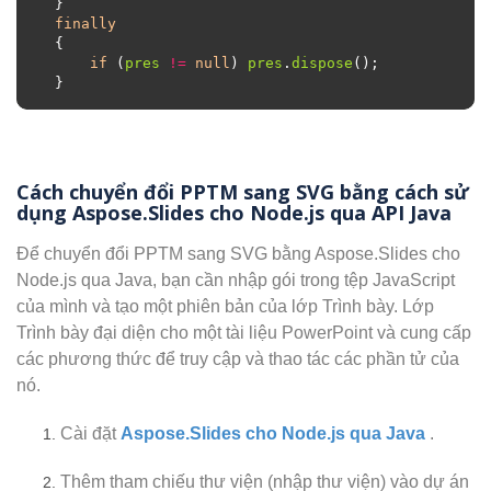
finally
if
 (
pres
!=
null
) 
pres
.
dispose
Cách chuyển đổi PPTM sang SVG bằng cách sử
dụng Aspose.Slides cho Node.js qua API Java
Để chuyển đổi PPTM sang SVG bằng Aspose.Slides cho
Node.js qua Java, bạn cần nhập gói trong tệp JavaScript
của mình và tạo một phiên bản của lớp Trình bày. Lớp
Trình bày đại diện cho một tài liệu PowerPoint và cung cấp
các phương thức để truy cập và thao tác các phần tử của
nó.
Cài đặt
Aspose.Slides cho Node.js qua Java
.
Thêm tham chiếu thư viện (nhập thư viện) vào dự án