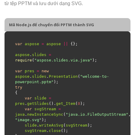
từ tệp PPTM và lưu dưới dạng SVG.
Mã Node.js để chuyển đổi PPTM thành SVG
var
aspose
=
aspose
||
aspose
.
slides
=
require
(
"aspose.slides.via.java"
var
pres
=
new
aspose
.
slides
.
Presentation
(
"welcome-to-
powerpoint.pptm"
try
var
slide
=
pres
.
getSlides
().
get_Item
(
0
var
svgStream
=
java
.
newInstanceSync
(
"java.io.FileOutputStream"
, 
"image.svg"
slide
.
writeAsSvg
(
svgStream
svgStream
.
close