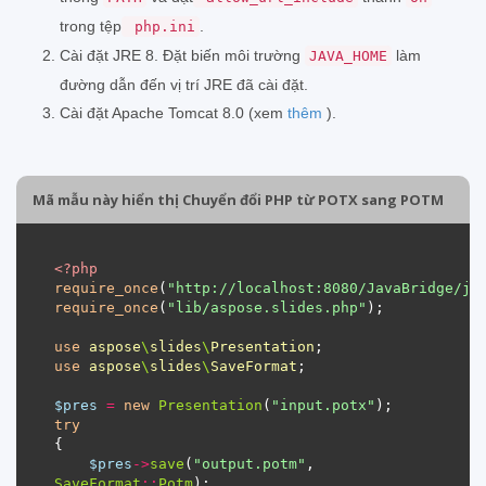
trong tệp
.
php.ini
Cài đặt JRE 8. Đặt biến môi trường
làm
JAVA_HOME
đường dẫn đến vị trí JRE đã cài đặt.
Cài đặt Apache Tomcat 8.0 (xem
thêm
).
Mã mẫu này hiển thị Chuyển đổi PHP từ POTX sang POTM
<?
php
require_once
(
"http://localhost:8080/JavaBridge/ja
require_once
(
"lib/aspose.slides.php"
use
aspose
\
slides
\
Presentation
use
aspose
\
slides
\
SaveFormat
$pres
=
new
Presentation
(
"input.potx"
try
$pres
->
save
(
"output.potm"
, 
SaveFormat
::
Potm