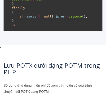
finally
if
 (
$pres
!=
null
) 
$pres
->
dispose
?>
Lưu POTX dưới dạng POTM trong
PHP
Sử dụng ứng dụng miễn phí để xem trình diễn về quá trình
chuyển đổi POTX sang POTM.