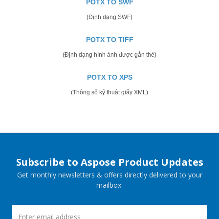
POTX TO SWF
(Định dạng SWF)
POTX TO TIFF
(Định dạng hình ảnh được gắn thẻ)
POTX TO XPS
(Thông số kỹ thuật giấy XML)
Subscribe to Aspose Product Updates
Get monthly newsletters & offers directly delivered to your
mailbox.