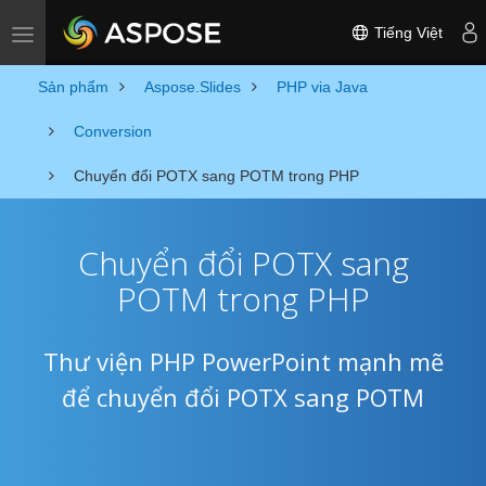
Tiếng Việt
Toggle navigation
Sản phẩm
Aspose.Slides
PHP via Java
Conversion
Chuyển đổi POTX sang POTM trong PHP
Chuyển đổi POTX sang
POTM trong PHP
Thư viện PHP PowerPoint mạnh mẽ
để chuyển đổi POTX sang POTM