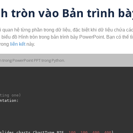
h tròn vào Bản trình b
 quan hệ từng phần trong dữ liệu, đặc biệt khi dữ liệu chứa các 
iểu đồ Hình tròn trong bản trình bày PowerPoint. Bạn có thể tì
trong
liên kết
này.
n trong PowerPoint PPT trong Python.
ting one) 
slides
.
charts
.
ChartType
.
PIE, 
100
, 
100
, 
400
, 
400