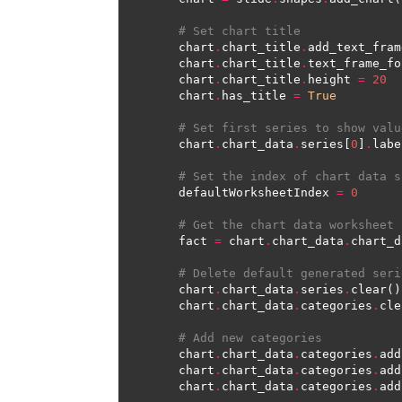
# Set chart title
    chart
.
chart_title
.
add_text_fram
    chart
.
chart_title
.
text_frame_fo
    chart
.
chart_title
.
height 
=
20
    chart
.
has_title 
=
True
# Set first series to show valu
    chart
.
chart_data
.
series[
0
]
.
labe
# Set the index of chart data s
    defaultWorksheetIndex 
=
0
# Get the chart data worksheet
    fact 
=
 chart
.
chart_data
.
# Delete default generated seri
    chart
.
chart_data
.
series
.
    chart
.
chart_data
.
categories
.
# Add new categories
    chart
.
chart_data
.
categories
.
add
    chart
.
chart_data
.
categories
.
add
    chart
.
chart_data
.
categories
.
add