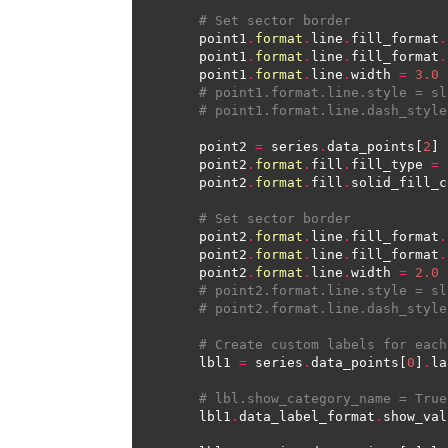
# Set sector border
    point1
.
format
.
line
.
fill_format
.
    point1
.
format
.
line
.
fill_format
.
    point1
.
format
.
line
.
width 
=
3.0
# point1.format.line.style = sl
# point1.format.line.dash_style
    point2 
=
 series
.
data_points[
2
    point2
.
format
.
fill
.
fill_type 
=
 
    point2
.
format
.
fill
.
solid_fill_c
# Set sector border
    point2
.
format
.
line
.
fill_format
.
    point2
.
format
.
line
.
fill_format
.
    point2
.
format
.
line
.
width 
=
2.0
# point2.format.line.style = sl
# point2.format.line.dash_style
# Create custom labels for each
    lbl1 
=
 series
.
data_points[
0
]
.
# lbl.show_category_name = True
    lbl1
.
data_label_format
.
show_val