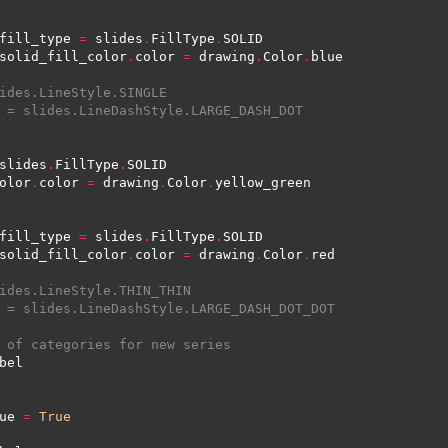
fill_type 
=
 slides
.
FillType
.
solid_fill_color
.
color 
=
 drawing
.
Color
.
ides.LineStyle.SINGLE
 = slides.LineDashStyle.LARGE_DASH_DOT
slides
.
FillType
.
olor
.
color 
=
 drawing
.
Color
.
fill_type 
=
 slides
.
FillType
.
solid_fill_color
.
color 
=
 drawing
.
Color
.
ides.LineStyle.THIN_THIN
 = slides.LineDashStyle.LARGE_DASH_DOT_DOT
 of categories for new series
ue 
=
True