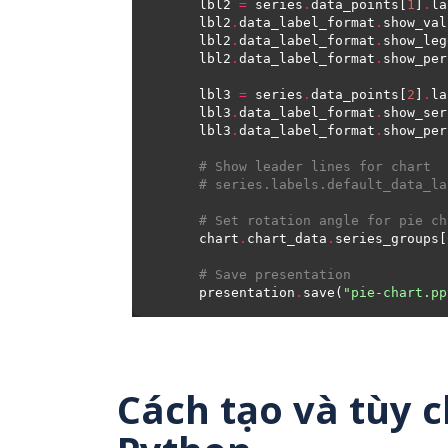
    lbl2 
=
 series
.
data_points[
1
]
.
    lbl2
.
data_label_format
.
show_val
    lbl2
.
data_label_format
.
show_leg
    lbl2
.
data_label_format
.
show_per
    lbl3 
=
 series
.
data_points[
2
]
.
    lbl3
.
data_label_format
.
show_ser
    lbl3
.
data_label_format
.
show_per
# Show leader lines for chart
# series.labels.default_data_la
# Set rotation angle for pie ch
    chart
.
chart_data
.
series_groups[
# Save presentation
    presentation
.
save(
"pie-chart.pp
Cách tạo và tùy c