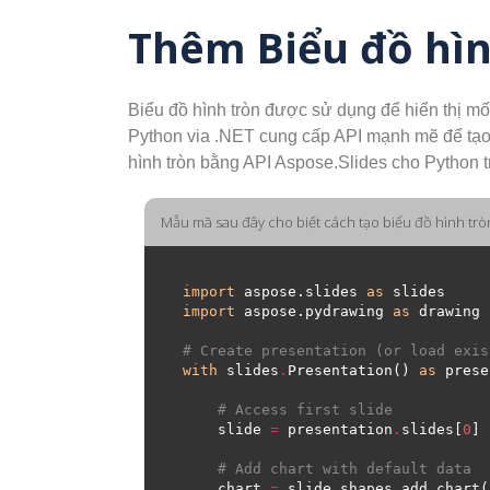
Thêm Biểu đồ hìn
Biểu đồ hình tròn được sử dụng để hiển thị mối
Python via .NET cung cấp API mạnh mẽ để tạo b
hình tròn bằng API Aspose.Slides cho Python 
Mẫu mã sau đây cho biết cách tạo biểu đồ hình trò
import
 aspose.slides 
as
import
 aspose.pydrawing 
as
# Create presentation (or load exis
with
 slides
.
Presentation() 
as
# Access first slide
    slide 
=
 presentation
.
slides[
0
# Add chart with default data
    chart 
=
 slide
.
shapes
.
add_chart(