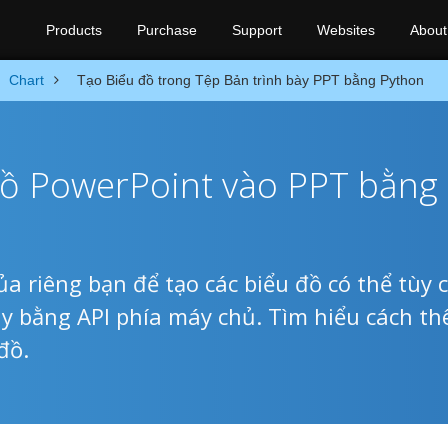
Products
Purchase
Support
Websites
About
Chart
Tạo Biểu đồ trong Tệp Bản trình bày PPT bằng Python
đồ PowerPoint vào PPT bằng
 riêng bạn để tạo các biểu đồ có thể tùy 
ày bằng API phía máy chủ. Tìm hiểu cách t
đồ.