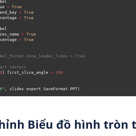
ue 
=
True
end_key 
=
True
centage 
=
True
ies_name 
=
True
centage 
=
True
bel_format.show_leader_lines = True
art sectors
0
]
.
first_slice_angle 
=
180
t"
, slides
.
export
.
SaveFormat
.
hỉnh Biểu đồ hình tròn 