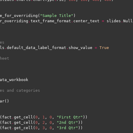
e_for_overriding(
"Sample Title"
r_overriding
.
text_frame_format
.
center_text 
=
 slides
.
Null
es
ls
.
default_data_label_format
.
show_value 
=
True
heet
es and categories
(fact
.
get_cell(
0
, 
1
, 
0
, 
"First Qtr"
(fact
.
get_cell(
0
, 
2
, 
0
, 
"2nd Qtr"
(fact
.
get_cell(
0
, 
3
, 
0
, 
"3rd Qtr"