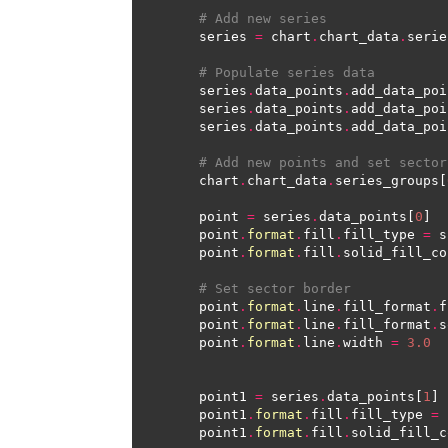
# Add new series
    series 
=
 chart
.
chart_data
.
serie
# Populate series data
    series
.
data_points
.
add_data_poi
    series
.
data_points
.
add_data_poi
    series
.
data_points
.
add_data_poi
# Add new points and set sector
    chart
.
chart_data
.
series_groups[
    point 
=
 series
.
data_points[
0
    point
.
format
.
fill
.
fill_type 
=
 s
    point
.
format
.
fill
.
solid_fill_co
# Set sector border
    point
.
format
.
line
.
fill_format
.
f
    point
.
format
.
line
.
fill_format
.
s
    point
.
format
.
line
.
width 
=
3.0
    point1 
=
 series
.
data_points[
1
    point1
.
format
.
fill
.
fill_type 
=
 
    point1
.
format
.
fill
.
solid_fill_c