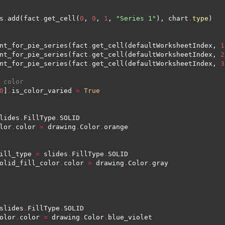
s
.
add(fact
.
get_cell(
0
, 
0
, 
1
, 
"Series 1"
), chart
.
type
nt_for_pie_series(fact
.
get_cell(defaultWorksheetIndex, 
1
nt_for_pie_series(fact
.
get_cell(defaultWorksheetIndex, 
2
nt_for_pie_series(fact
.
get_cell(defaultWorksheetIndex, 
3
 color
0
]
.
is_color_varied 
=
True
lides
.
FillType
.
lor
.
color 
=
 drawing
.
Color
.
ill_type 
=
 slides
.
FillType
.
olid_fill_color
.
color 
=
 drawing
.
Color
.
slides
.
FillType
.
olor
.
color 
=
 drawing
.
Color
.