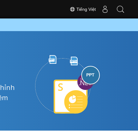
Tiếng Việt
PPT
PPTX
PPT
chỉnh
hêm