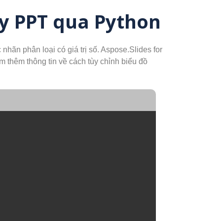
ày PPT qua Python
nhãn phân loại có giá trị số. Aspose.Slides for
m thêm thông tin về cách tùy chỉnh biểu đồ