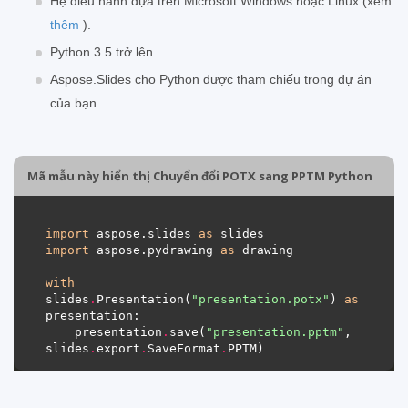
Hệ điều hành dựa trên Microsoft Windows hoặc Linux (xem
thêm
).
Python 3.5 trở lên
Aspose.Slides cho Python được tham chiếu trong dự án
của bạn.
Mã mẫu này hiển thị Chuyển đổi POTX sang PPTM Python
import
 aspose.slides 
as
import
 aspose.pydrawing 
as
with
slides
.
Presentation(
"presentation.potx"
) 
as
    presentation
.
save(
"presentation.pptm"
, 
slides
.
export
.
SaveFormat
.