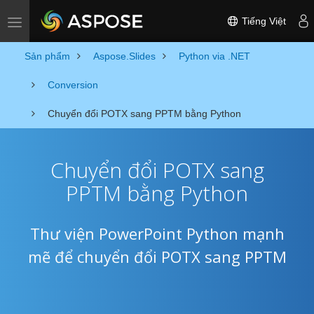
Tiếng Việt
Toggle navigation
Sản phẩm
Aspose.Slides
Python via .NET
Conversion
Chuyển đổi POTX sang PPTM bằng Python
Chuyển đổi POTX sang
PPTM bằng Python
Thư viện PowerPoint Python mạnh
mẽ để chuyển đổi POTX sang PPTM