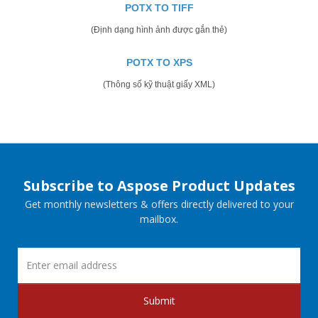
POTX TO TIFF
(Định dạng hình ảnh được gắn thẻ)
POTX TO XPS
(Thông số kỹ thuật giấy XML)
Subscribe to Aspose Product Updates
Get monthly newsletters & offers directly delivered to your
mailbox.
Submit