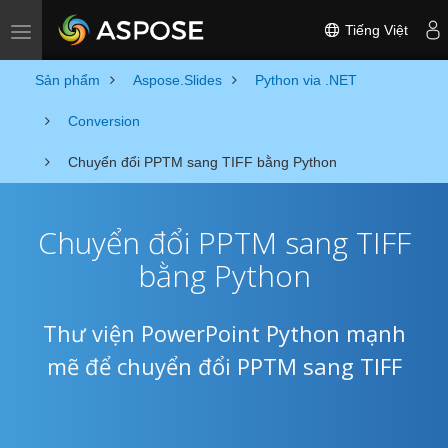
Tiếng Việt
Toggle navigation
Sản phẩm
Aspose.Slides
Python via .NET
Conversion
Chuyển đổi PPTM sang TIFF bằng Python
Chuyển đổi PPTM sang TIFF
bằng Python
Thư viện PowerPoint Python mạnh
mẽ để chuyển đổi PPTM sang TIFF