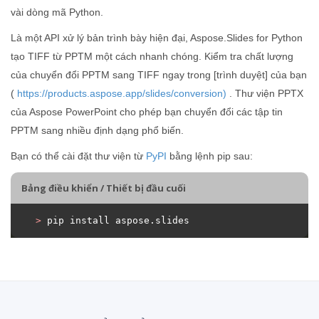
vài dòng mã Python.
Là một API xử lý bản trình bày hiện đại, Aspose.Slides for Python
tạo TIFF từ PPTM một cách nhanh chóng. Kiểm tra chất lượng
của chuyển đổi PPTM sang TIFF ngay trong [trình duyệt] của bạn
(
https://products.aspose.app/slides/conversion)
. Thư viện PPTX
của Aspose PowerPoint cho phép bạn chuyển đổi các tập tin
PPTM sang nhiều định dạng phổ biến.
Bạn có thể cài đặt thư viện từ
PyPI
bằng lệnh pip sau:
Bảng điều khiển / Thiết bị đầu cuối
>
 pip install aspose.slides