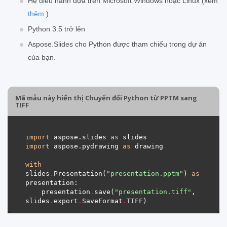
Hệ điều hành dựa trên Microsoft Windows hoặc Linux (xem
thêm
).
Python 3.5 trở lên
Aspose.Slides cho Python được tham chiếu trong dự án
của bạn.
Mã mẫu này hiển thị Chuyển đổi Python từ PPTM sang
TIFF
import
 aspose.slides 
as
import
 aspose.pydrawing 
as
with
slides
.
Presentation(
"presentation.pptm"
) 
as
    presentation
.
save(
"presentation.tiff"
, 
slides
.
export
.
SaveFormat
.