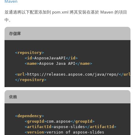
Maven
並通過將以下配置添加到 pom.xml 將其安裝在基於 Maven 的項目
中。
存儲庫
<
repository
>
<
id
>
AsposeJavaAPI
</
id
>
<
name
>
Aspose Java API
</
name
>
<
url
>
https://releases.aspose.com/java/repo/
</
url
>
</
repository
>
依賴
<
dependency
>
<
groupId
>
com.aspose
</
groupId
>
<
artifactId
>
aspose-slides
</
artifactId
>
<
version
>
version of aspose-slides 