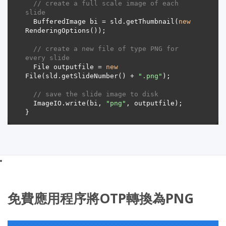
// create a full scale image of each 
slide
  BufferedImage bi = sld.getThumbnail(
new
// create a new file of type PNG for 
every slide
  File outputfile = 
new
File(sld.getSlideNumber() + 
".png"
// save the slide image to disk
  ImageIO.write(bi, 
"png"
免費應用程序將OTP轉換為PNG