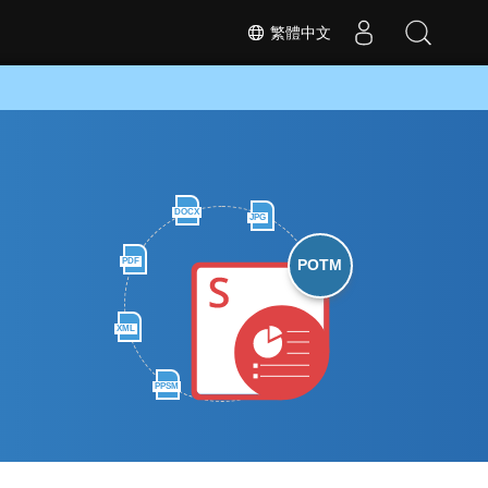
繁體中文
DOCX
JPG
PDF
POTM
XML
PPSM