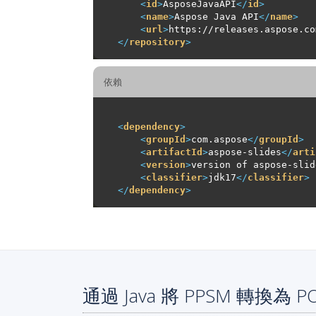
<
id
>
AsposeJavaAPI
</
id
>
<
name
>
Aspose Java API
</
name
>
<
url
>
https://releases.aspose.co
</
repository
>
依賴
<
dependency
>
<
groupId
>
com.aspose
</
groupId
>
<
artifactId
>
aspose-slides
</
arti
<
version
>
version of aspose-slid
<
classifier
>
jdk17
</
classifier
>
</
dependency
>
通過 Java 將 PPSM 轉換為 