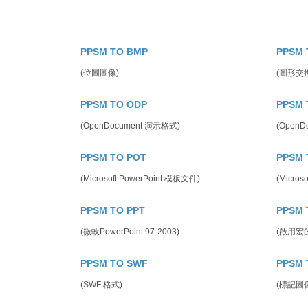
PPSM TO BMP
PPSM 
(位圖圖像)
(圖形交
PPSM TO ODP
PPSM 
(OpenDocument 演示格式)
(OpenD
PPSM TO POT
PPSM 
(Microsoft PowerPoint 模板文件)
(Micro
PPSM TO PPT
PPSM 
(微軟PowerPoint 97-2003)
(啟用宏
PPSM TO SWF
PPSM 
(SWF 格式)
(標記圖