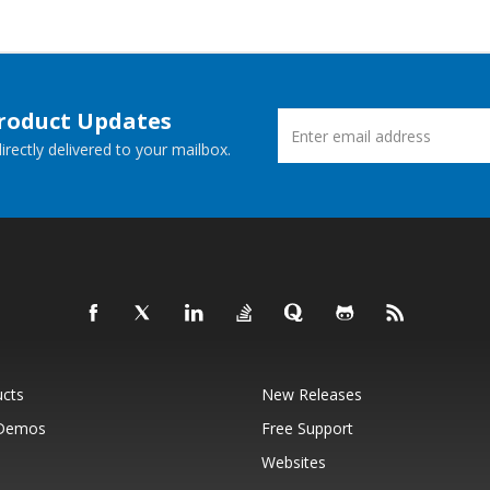
Product Updates
rectly delivered to your mailbox.
ucts
New Releases
 Demos
Free Support
Websites