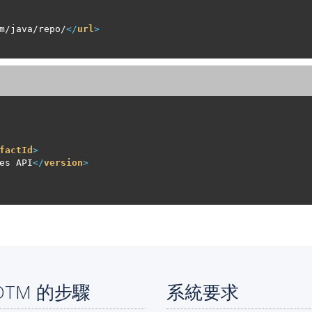
m/java/repo/
</
url
>
factId
>
es API
</
version
>
POTM 的步驟
系統要求