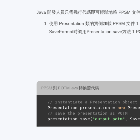
Java 開發人員只需幾行代碼即可輕鬆地將 PPSM 文
使用 Presentation 類的實例加載 PPSM 文
SaveFormat時調用Presentation.save方
PPSM 到 POTM Java 轉換源代碼
// instantiate a Presentation object 
Presentation presentation = 
new
 Prese
// save the presentation as POTM
presentation.save(
"output.potm"