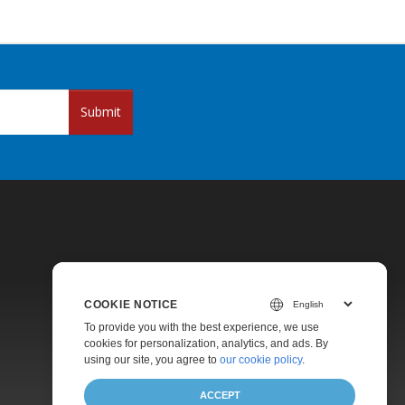
Submit
COOKIE NOTICE
Pricing
To provide you with the best experience, we use
cookies for personalization, analytics, and ads. By
Paid Support
using our site, you agree to
our cookie policy
.
About
ACCEPT