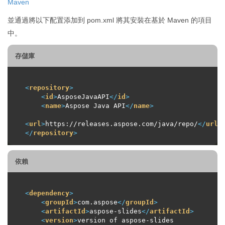
Maven
並通過將以下配置添加到 pom.xml 將其安裝在基於 Maven 的項目
中。
存儲庫
<
repository
>
<
id
>
AsposeJavaAPI
</
id
>
<
name
>
Aspose Java API
</
name
>
<
url
>
https://releases.aspose.com/java/repo/
</
url
>
</
repository
>
依賴
<
dependency
>
<
groupId
>
com.aspose
</
groupId
>
<
artifactId
>
aspose-slides
</
artifactId
>
<
version
>
version of aspose-slides 