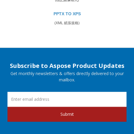
PPTX TO XPS
(XML 紙張規格)
Subscribe to Aspose Product Updates
Get monthly newsletters & offers directly delivered to your
mailbox.
Submit