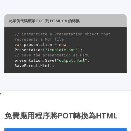
此示例代碼顯示 POT 到 HTML C# 的轉換
// instantiate a Presentation object that 
represents a POT file
var
 presentation = 
new
Presentation(
"template.pot"
// save the presentation as HTML
presentation.Save(
"output.html"
, 
免費應用程序將POT轉換為HTML