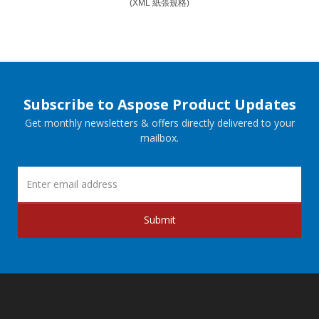
(XML 紙張規格)
Subscribe to Aspose Product Updates
Get monthly newsletters & offers directly delivered to your
mailbox.
Submit