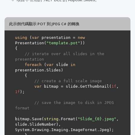
此示例代碼顯示 POT 到 JPEG C# 的轉換
using
 (
var
 presentation = 
new
Presentation(
"template.pot"
// iterate over all slides in the 
presentation
foreach
 (
var
 slide 
in
// create a full scale image
var
 bitmap = slide.GetThumbnail(
1f
, 
1f
// save the image to disk in JPEG 
format
bitmap.Save(
string
.Format(
"Slide_{0}.jpeg"
, 
slide.SlideNumber), 