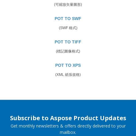
(可縮放矢量圖形)
POT TO SWF
(SWF 格式)
POT TO TIFF
(標記圖像格式)
POT TO XPS
(XML 紙張規格)
Subscribe to Aspose Product Updates
Get monthly newsletters & offers directly delivered to your
mailbox.