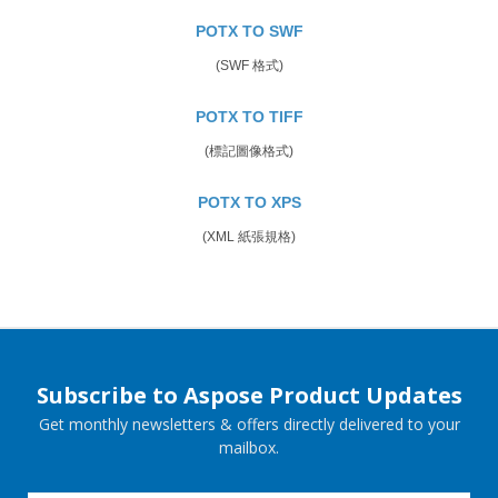
POTX TO SWF
(SWF 格式)
POTX TO TIFF
(標記圖像格式)
POTX TO XPS
(XML 紙張規格)
Subscribe to Aspose Product Updates
Get monthly newsletters & offers directly delivered to your
mailbox.