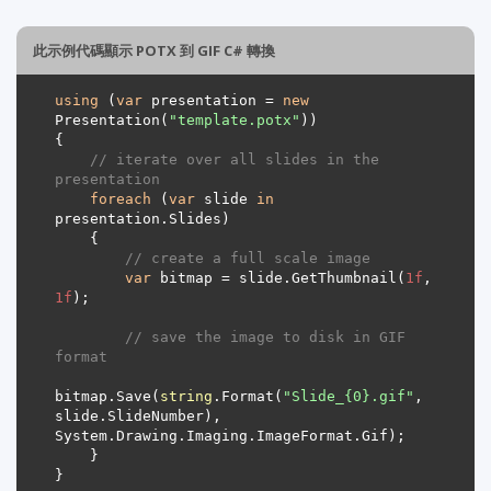
此示例代碼顯示 POTX 到 GIF C# 轉換
using
 (
var
 presentation = 
new
Presentation(
"template.potx"
// iterate over all slides in the 
presentation
foreach
 (
var
 slide 
in
// create a full scale image
var
 bitmap = slide.GetThumbnail(
1f
, 
1f
// save the image to disk in GIF 
format
bitmap.Save(
string
.Format(
"Slide_{0}.gif"
, 
slide.SlideNumber), 