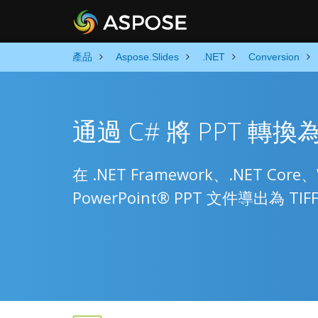
產品
Aspose.Slides
.NET
Conversion
通過 C# 將 PPT 轉換為 
在 .NET Framework、.NET Cor
PowerPoint® PPT 文件導出為 TIF