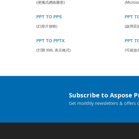
(便攜式網絡圖形)
(Micros
PPT TO PPS
PPT T
(幻燈片放映)
(啟用宏
PPT TO PPTX
PPT T
(打開 XML 表示格式)
(可縮放
Subscribe to Aspose 
Get monthly newsletters & offers di