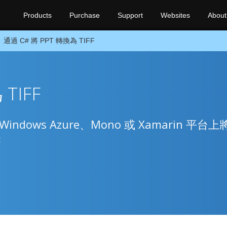
Products
Purchase
Support
Websites
About
通過 C# 將 PPT 轉換為 TIFF
TIFF
e、Windows Azure、Mono 或 Xamarin 平台上
F