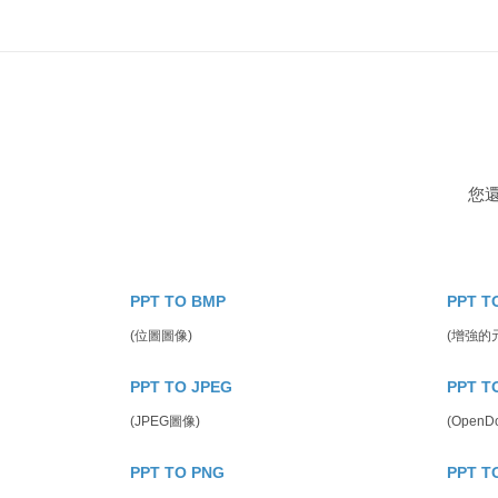
您
PPT TO BMP
PPT T
(位圖圖像)
(增強的
PPT TO JPEG
PPT T
(JPEG圖像)
(OpenD
PPT TO PNG
PPT T