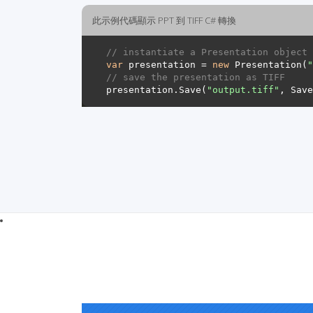
此示例代碼顯示 PPT 到 TIFF C# 轉換
// instantiate a Presentation object 
var
 presentation = 
new
 Presentation(
"
// save the presentation as TIFF
presentation.Save(
"output.tiff"