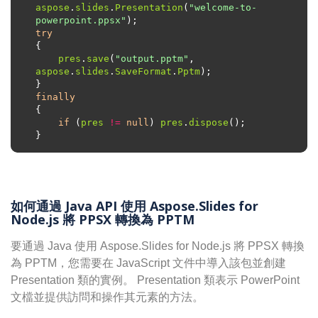
aspose
.
slides
.
Presentation
(
"welcome-to-
powerpoint.ppsx"
try
pres
.
save
(
"output.pptm"
, 
aspose
.
slides
.
SaveFormat
.
Pptm
finally
if
 (
pres
!=
null
) 
pres
.
dispose
如何通過 Java API 使用 Aspose.Slides for
Node.js 將 PPSX 轉換為 PPTM
要通過 Java 使用 Aspose.Slides for Node.js 將 PPSX 轉換
為 PPTM，您需要在 JavaScript 文件中導入該包並創建
Presentation 類的實例。 Presentation 類表示 PowerPoint
文檔並提供訪問和操作其元素的方法。