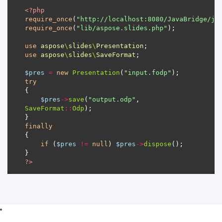
<?
php
require_once
(
"http://localhost:8080/JavaBridge/ja
require_once
(
"lib/aspose.slides.php"
use
aspose
\
slides
\
Presentation
use
aspose
\
slides
\
SaveFormat
$pres
=
new
Presentation
(
"input.fodp"
try
$pres
->
save
(
"output.odp"
, 
SaveFormat
::
Odp
finally
if
 (
$pres
!=
null
) 
$pres
->
dispose
?>