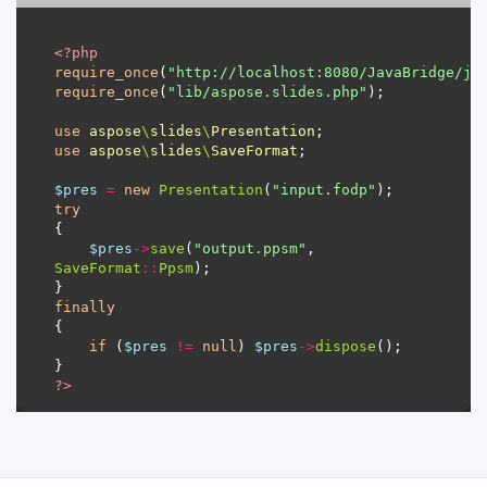
<?
php
require_once
(
"http://localhost:8080/JavaBridge/ja
require_once
(
"lib/aspose.slides.php"
use
aspose
\
slides
\
Presentation
use
aspose
\
slides
\
SaveFormat
$pres
=
new
Presentation
(
"input.fodp"
try
$pres
->
save
(
"output.ppsm"
, 
SaveFormat
::
Ppsm
finally
if
 (
$pres
!=
null
) 
$pres
->
dispose
?>