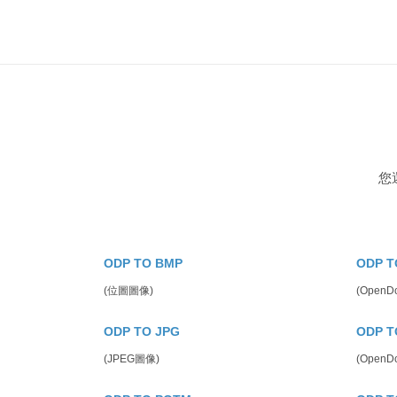
您
ODP TO BMP
ODP T
(位圖圖像)
(Open
ODP TO JPG
ODP T
(JPEG圖像)
(OpenD