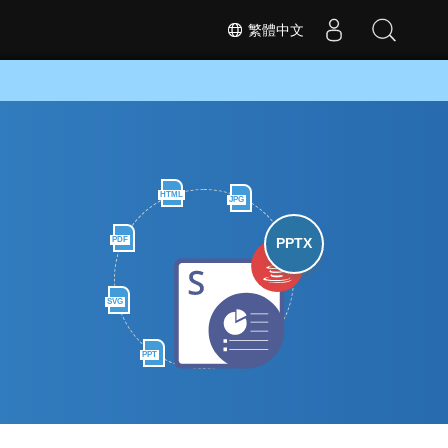
繁體中文
HTML
JPG
PDF
PPTX
SVG
PPT