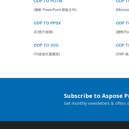
ODP TO POTM
ODP T
(微軟 PowerPoint 模板文件)
(Micro
ODP TO PPSX
ODP T
(幻燈片放映)
(微軟Powe
ODP TO SVG
ODP T
(可縮放矢量圖形)
(SWF 格
Subscribe to Aspose 
Get monthly newsletters & offers di