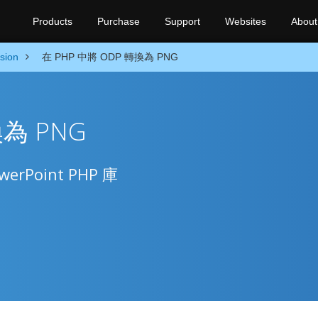
Products
Purchase
Support
Websites
About
sion
在 PHP 中將 ODP 轉換為 PNG
換為 PNG
rPoint PHP 庫