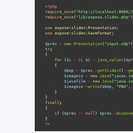
<?
php
require_once
(
"http://localhost:8080/J
require_once
(
"lib/aspose.slides.php"
use
aspose
\
slides
\
Presentation
use
aspose
\
slides
\
SaveFormat
$pres
=
new
Presentation
(
"input.odp"
try
for
 (
$i
=
0
; 
$i
<
java_values
(
$pr
$bmp
=
$pres
->
getSlides
()
->
ge
$imageio
=
new
Java
(
"javax.im
$javafile
=
new
Java
(
"java.io
$imageio
->
write
(
$bmp
, 
"PNG"
, 
finally
if
 (
$pres
!=
null
) 
$pres
->
dispose
?>