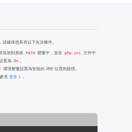
前，請確保您具有以下先決條件。
的路徑添加到系統
變量中，並在
文件中
PATH
php.ini
設置為
。
On
環境變量設置為安裝的 JRE 位置的路徑。
E
0（參見
更多
）。