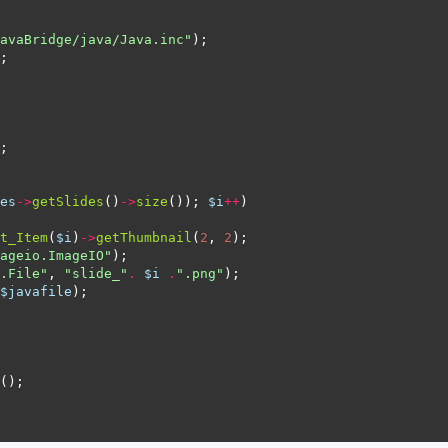
avaBridge/java/Java.inc"
es
->
getSlides
()
->
size
()); 
$i
++
t_Item
(
$i
)
->
getThumbnail
(
2
, 
2
ageio.ImageIO"
.File"
, 
"slide_"
.
$i
.
".png"
$javafile