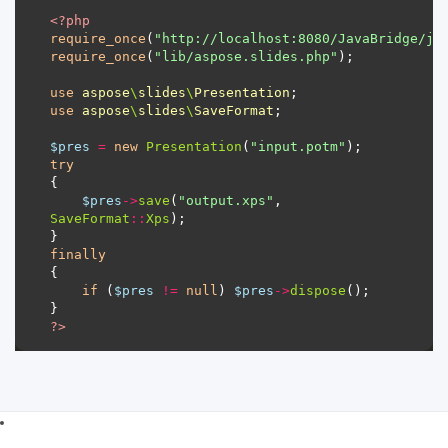
<?
php
require_once
(
"http://localhost:8080/JavaBridge/ja
require_once
(
"lib/aspose.slides.php"
use
aspose
\
slides
\
Presentation
use
aspose
\
slides
\
SaveFormat
$pres
=
new
Presentation
(
"input.potm"
try
$pres
->
save
(
"output.xps"
, 
SaveFormat
::
Xps
finally
if
 (
$pres
!=
null
) 
$pres
->
dispose
?>