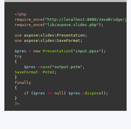
<?
php
require_once
(
"http://localhost:8080/JavaBridge/ja
require_once
(
"lib/aspose.slides.php"
use
aspose
\
slides
\
Presentation
use
aspose
\
slides
\
SaveFormat
$pres
=
new
Presentation
(
"input.ppsx"
try
$pres
->
save
(
"output.potm"
, 
SaveFormat
::
Potm
finally
if
 (
$pres
!=
null
) 
$pres
->
dispose
?>