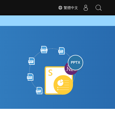
繁體中文
HTML
JPG
PDF
PPTX
SVG
PPT