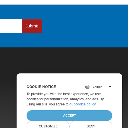
Submit
COOKIE NOTICE
Pricing
To provide you with the best experience, we use
cookies for personalization, analytics, and ads. By
Paid Support
using our site, you agree to
our cookie policy
.
About
ACCEPT
CUSTOMIZE
DENY