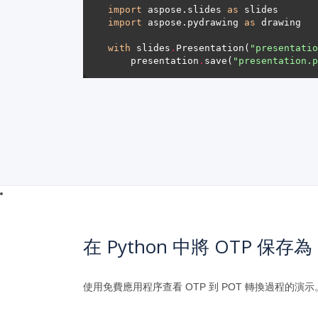
import
 aspose.slides 
as
import
 aspose.pydrawing 
as
with
 slides
.
Presentation(
"presentatio
    presentation
.
save(
"presentation.p
在 Python 中將 OTP 保存為
使用免費應用程序查看 OTP 到 POT 轉換過程的演示