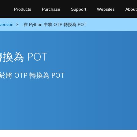
Products
Purchase
Support
Websites
About
version
在 Python 中將 OTP 轉換為 POT
 轉換為 POT
用於將 OTP 轉換為 POT