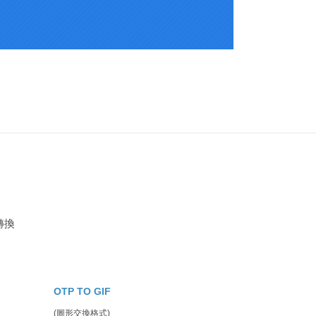
轉換
OTP TO GIF
(圖形交換格式)