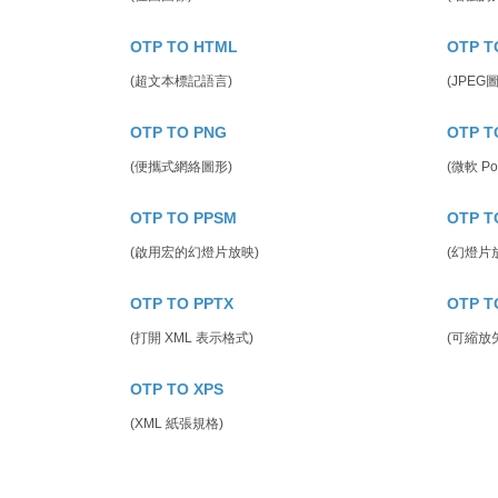
OTP TO HTML
OTP T
(超文本標記語言)
(JPEG
OTP TO PNG
OTP T
(便攜式網絡圖形)
(微軟 Po
OTP TO PPSM
OTP T
(啟用宏的幻燈片放映)
(幻燈片
OTP TO PPTX
OTP T
(打開 XML 表示格式)
(可縮放
OTP TO XPS
(XML 紙張規格)