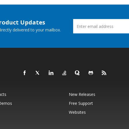
Product Updates
rectly delivered to your mailbox.
ucts
New Releases
 Demos
Free Support
Websites