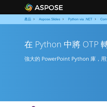
產品
Aspose.Slides
Python via .NET
Con
在 Python 中將 OTP
強大的 PowerPoint Python 庫，