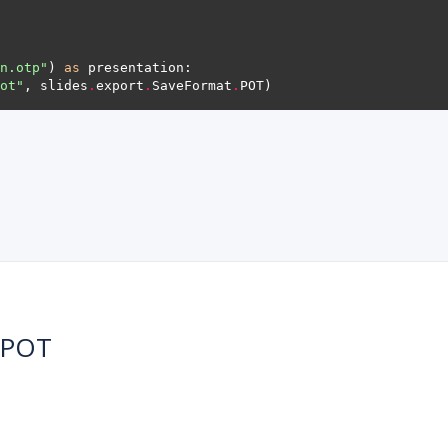
n.otp"
) 
as
ot"
, slides
.
export
.
SaveFormat
.
 POT
。